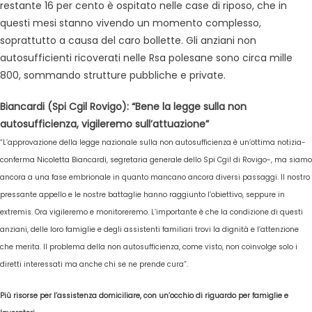
restante 16 per cento è ospitato nelle case di riposo, che in
questi mesi stanno vivendo un momento complesso,
soprattutto a causa del caro bollette. Gli anziani non
autosufficienti ricoverati nelle Rsa polesane sono circa mille
800, sommando strutture pubbliche e private.
Biancardi (Spi Cgil Rovigo): “Bene la legge sulla non
autosufficienza, vigileremo sull’attuazione”
“L’approvazione della legge nazionale sulla non autosufficienza è un’ottima notizia-
conferma Nicoletta Biancardi, segretaria generale dello Spi Cgil di Rovigo-, ma siamo
ancora a una fase embrionale in quanto mancano ancora diversi passaggi. Il nostro
pressante appello e le nostre battaglie hanno raggiunto l’obiettivo, seppure in
extremis. Ora vigileremo e monitoreremo.
L’importante è che la condizione di questi
anziani, delle loro famiglie e degli assistenti familiari trovi la dignità e l’attenzione
che merita. Il problema della non autosufficienza, come visto, non coinvolge solo i
diretti interessati ma anche chi se ne prende cura”.
Più risorse per l’assistenza domiciliare, con un’occhio di riguardo per famiglie e