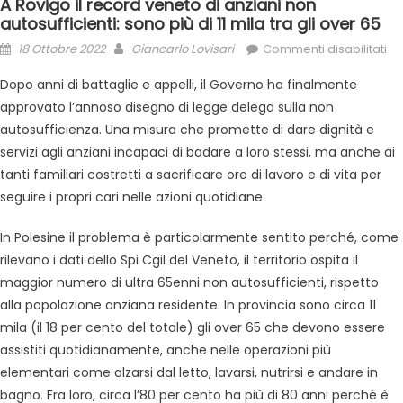
A Rovigo il record veneto di anziani non
autosufficienti: sono più di 11 mila tra gli over 65
18 Ottobre 2022
Giancarlo Lovisari
Commenti disabilitati
Dopo anni di battaglie e appelli, il Governo ha finalmente
approvato l’annoso disegno di legge delega sulla non
autosufficienza. Una misura che promette di dare dignità e
servizi agli anziani incapaci di badare a loro stessi, ma anche ai
tanti familiari costretti a sacrificare ore di lavoro e di vita per
seguire i propri cari nelle azioni quotidiane.
In Polesine il problema è particolarmente sentito perché, come
rilevano i dati dello Spi Cgil del Veneto, il territorio ospita il
maggior numero di ultra 65enni non autosufficienti, rispetto
alla popolazione anziana residente. In provincia sono circa 11
mila (il 18 per cento del totale) gli over 65 che devono essere
assistiti quotidianamente, anche nelle operazioni più
elementari come alzarsi dal letto, lavarsi, nutrirsi e andare in
bagno. Fra loro, circa l’80 per cento ha più di 80 anni perché è