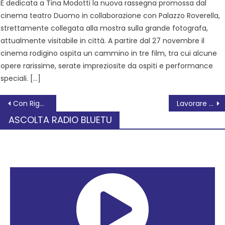
È dedicata a Tina Modotti la nuova rassegna promossa dal
cinema teatro Duomo in collaborazione con Palazzo Roverella,
strettamente collegata alla mostra sulla grande fotografa,
attualmente visitabile in città. A partire dal 27 novembre il
cinema rodigino ospita un cammino in tre film, tra cui alcune
opere rarissime, serate impreziosite da ospiti e performance
speciali. […]
Con Rigoletto apre la Stagione Lirica del Teatro Sociale di Rovigo
Lavorare meno, vivere meglio
ASCOLTA RADIO BLUETU