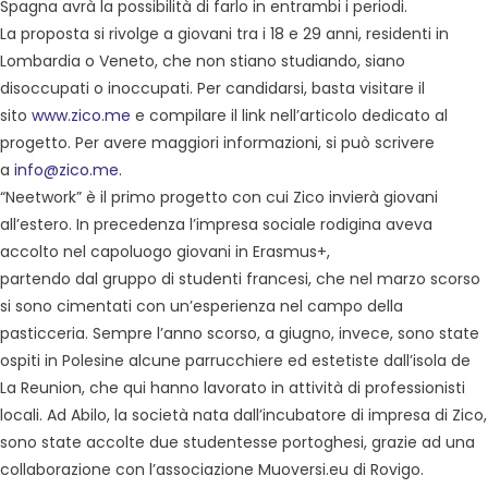
Spagna avrà la possibilità di farlo in entrambi i periodi.
La proposta si rivolge a giovani tra i 18 e 29 anni, residenti in
Lombardia o Veneto, che non stiano studiando, siano
disoccupati o inoccupati. Per candidarsi, basta visitare il
sito
www.zico.me
e compilare il link nell’articolo dedicato al
progetto. Per avere maggiori informazioni, si può scrivere
a
info@zico.me
.
“Neetwork” è il primo progetto con cui Zico invierà giovani
all’estero. In precedenza l’impresa sociale rodigina aveva
accolto nel capoluogo giovani in Erasmus+,
partendo dal gruppo di studenti francesi, che nel marzo scorso
si sono cimentati con un’esperienza nel campo della
pasticceria. Sempre l’anno scorso, a giugno, invece, sono state
ospiti in Polesine alcune parrucchiere ed estetiste dall’isola de
La Reunion, che qui hanno lavorato in attività di professionisti
locali. Ad Abilo, la società nata dall’incubatore di impresa di Zico,
sono state accolte due studentesse portoghesi, grazie ad una
collaborazione con l’associazione Muoversi.eu di Rovigo.