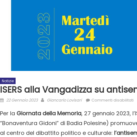
Notizie
ISERS alla Vangadizza su antis
22 Gennaio 2023
Giancarlo Lovisari
Commenti disabilitati
Per la
Giornata della Memoria
, 27 gennaio 2023, l’
“Bonaventura Gidoni” di Badia Polesine) promuov
al centro del dibattito politico e culturale:
l’antise