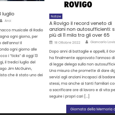
 luglio
Notizie
Arci
A Rovigo il record veneto di
anziani non autosufficienti: 
anacco musicale di Radio
più di 11 mila tra gli over 65
agna ogni giorno, per
Giancarlo Lovis
18 Ottobre 2022
 dell’anno! Il
nda ogni giorno alle
Dopo anni di battaglie e appelli, il G
Ecco i “ticks” di oggi 13
ha finalmente approvato l’annoso d
i, il tredici luglio del
di legge delega sulla non autosuffici
cago Jim McGuinn,
Una misura che promette di dare dig
ista che è stato uno dei
servizi agli anziani incapaci di badare
stessi, ma anche ai tanti familiari co
a sacrificare ore di lavoro e di vita p
seguire i propri cari […]