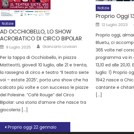
Notizie
Proprio Oggi 13
Notizie
12 Luglio 2023
AD OCCHIOBELLO, LO SHOW
Proprio oggi, alm
ACROBATICO DI CIRCO BIPOLAR
Bluetu, ci accomp
Giancarlo Lovisari
9 Luglio 2025
365 volte nel corso
programma va in o
Per la tappa di Occhiobello, in piazza
13,10 ed alle 20,10. 
Matteotti, giovedì 10 luglio, alle 21 e trenta,
luglio: 1) Proprio ogg
la rassegna di circo e teatro “Il teatro siete
1942 nasce a Chi
voi – estate 2025”, porta uno show che ha
cantante e chitarr
calcato più volte e con successo le piazze
[…]
del Polesine. “Café Rouge” del Circo
Bipolar: una storia d’amore che nasce tra
giocoleria […]
Proprio oggi 22 gennaio