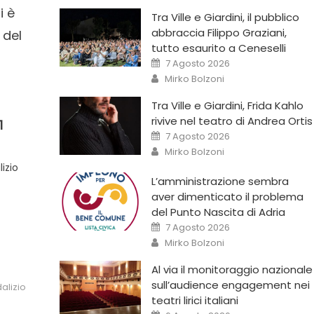
i è
Tra Ville e Giardini, il pubblico
abbraccia Filippo Graziani,
 del
tutto esaurito a Ceneselli
7 Agosto 2026
Mirko Bolzoni
Tra Ville e Giardini, Frida Kahlo
rivive nel teatro di Andrea Ortis
1
7 Agosto 2026
Mirko Bolzoni
izio
L’amministrazione sembra
aver dimenticato il problema
del Punto Nascita di Adria
7 Agosto 2026
Mirko Bolzoni
Al via il monitoraggio nazionale
sull’audience engagement nei
alizio
teatri lirici italiani