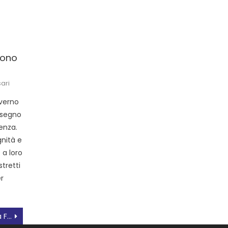
sono
ari
overno
isegno
enza.
nità e
 a loro
stretti
er
Giornata della Memoria a Fiesso Umbertiano