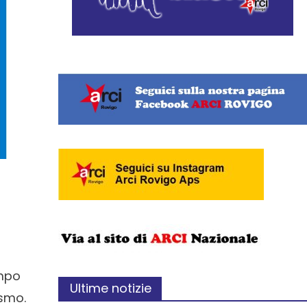
empo
Ultime notizie
ismo.