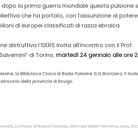
ù dopo la prima guerra mondiale questa pulsione s
llettiva che ha portato, con l’assunzione al potere
ioni di europei classificati di razza ebraica.
 distruttiva l’ISERS invita all’incontro con il Prof.
 Salvemini” di Torino,
martedì 24 gennaio alle ore 2
sine, la Biblioteca Civica di Badia Polesine G.G Bronziero, il Sodal
trocinio della provincia di Rovigo.
ercelli
,
Comune di Badia Polesine
,
Giornata della memoria
,
isers
,
Sod