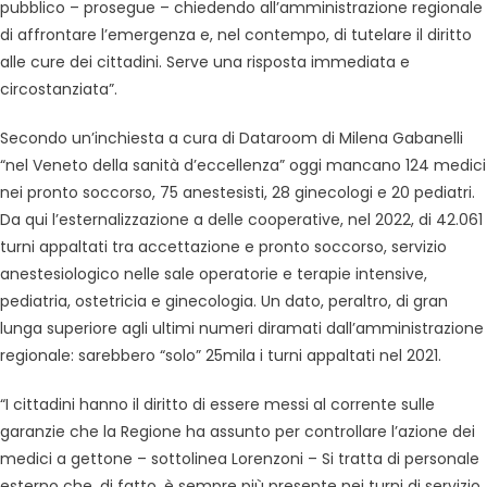
pubblico – prosegue – chiedendo all’amministrazione regionale
di affrontare l’emergenza e, nel contempo, di tutelare il diritto
alle cure dei cittadini. Serve una risposta immediata e
circostanziata”.
Secondo un’inchiesta a cura di Dataroom di Milena Gabanelli
“nel Veneto della sanità d’eccellenza” oggi mancano 124 medici
nei pronto soccorso, 75 anestesisti, 28 ginecologi e 20 pediatri.
Da qui l’esternalizzazione a delle cooperative, nel 2022, di 42.061
turni appaltati tra accettazione e pronto soccorso, servizio
anestesiologico nelle sale operatorie e terapie intensive,
pediatria, ostetricia e ginecologia. Un dato, peraltro, di gran
lunga superiore agli ultimi numeri diramati dall’amministrazione
regionale: sarebbero “solo” 25mila i turni appaltati nel 2021.
“I cittadini hanno il diritto di essere messi al corrente sulle
garanzie che la Regione ha assunto per controllare l’azione dei
medici a gettone – sottolinea Lorenzoni – Si tratta di personale
esterno che, di fatto, è sempre più presente nei turni di servizio