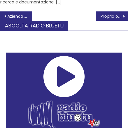
ricerca e documentazione. […]
Azienda Ulss 5: vaccinazione Covid -19, da mercoledì primo febbraio 2023 anche in Cittadella – Socio sanitaria
Proprio oggi 25 gennaio
ASCOLTA RADIO BLUETU