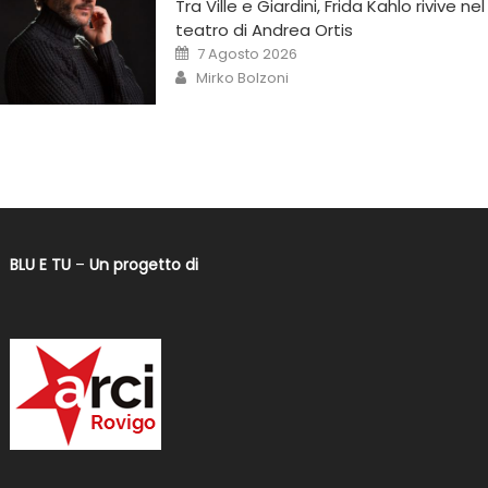
Tra Ville e Giardini, Frida Kahlo rivive nel
teatro di Andrea Ortis
7 Agosto 2026
Mirko Bolzoni
BLU E TU
–
Un progetto di