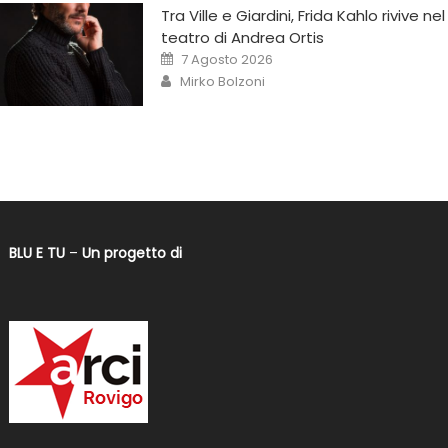
Tra Ville e Giardini, Frida Kahlo rivive nel
teatro di Andrea Ortis
7 Agosto 2026
Mirko Bolzoni
BLU E TU
–
Un progetto di