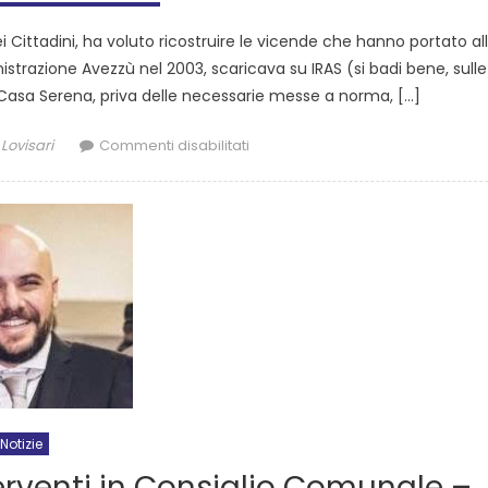
i Cittadini, ha voluto ricostruire le vicende che hanno portato al
strazione Avezzù nel 2003, scaricava su IRAS (si badi bene, sulle
di Casa Serena, priva delle necessarie messe a norma, […]
Lovisari
Commenti disabilitati
Notizie
terventi in Consiglio Comunale –