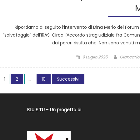
M
Riportiamo di seguito l’intervento di Dina Merlo del Forum
“salvataggio” dell’IRAS. Circa l’Accordo stragiudiziale fra Comun
dai pareri risulta che: Non sono venuti m
9 Luglio 2025
Giancarlo 
1
2
…
10
Successivi
BLU E TU
–
Un progetto di