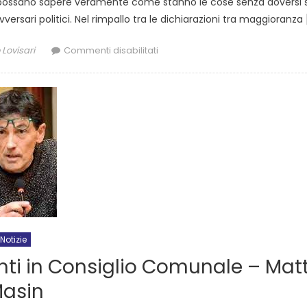
ni possano sapere veramente come stanno le cose senza doversi 
vversari politici. Nel rimpallo tra le dichiarazioni tra maggioranza 
 Lovisari
Commenti disabilitati
Notizie
enti in Consiglio Comunale – Mat
asin