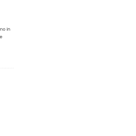
mo in
he