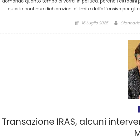
domando quanto tempo ci vorrà, in politica, perché i cittadi
queste continue dichiarazioni al limite dell’offensivo per gli a
16 Luglio 2025
Giancarlo
Transazione IRAS, alcuni interv
M