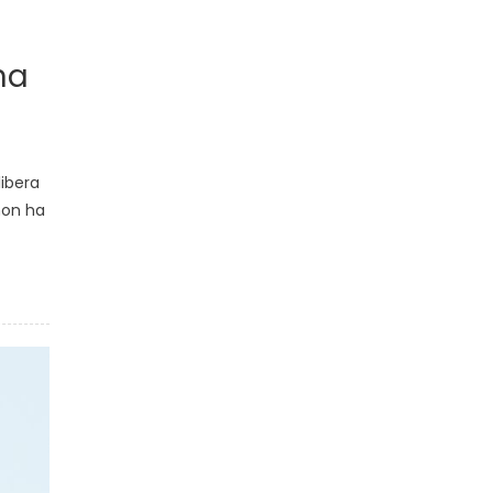
na
libera
 non ha