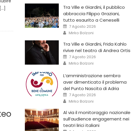
subire
Tra Ville e Giardini, il pubblico
[…]
abbraccia Filippo Graziani,
tutto esaurito a Ceneselli
7 Agosto 2026
Mirko Bolzoni
Tra Ville e Giardini, Frida Kahlo
rivive nel teatro di Andrea Ortis
7 Agosto 2026
Mirko Bolzoni
L’amministrazione sembra
aver dimenticato il problema
del Punto Nascita di Adria
7 Agosto 2026
Mirko Bolzoni
teo
Al via il monitoraggio nazionale
sull’audience engagement nei
teatri lirici italiani