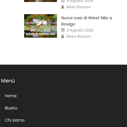
6 Agosto 2026
Mirko Bolzoni
Nuovi casi di West Nile a
Rovigo
6 Agosto 2026
Mirko Bolzoni
Menù
Home
Bluetu
Chi siamo