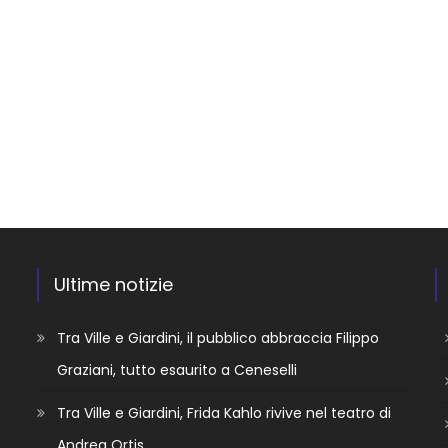
Ultime notizie
Tra Ville e Giardini, il pubblico abbraccia Filippo
Graziani, tutto esaurito a Ceneselli
Tra Ville e Giardini, Frida Kahlo rivive nel teatro di
Andrea Ortis