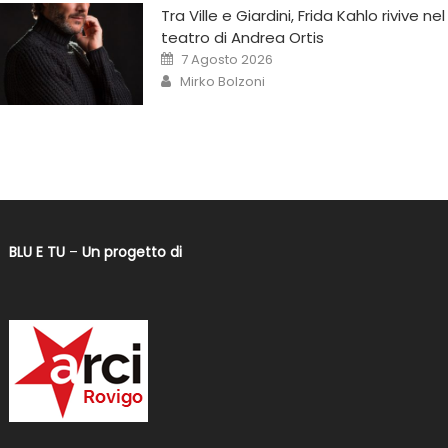
Tra Ville e Giardini, Frida Kahlo rivive nel
teatro di Andrea Ortis
7 Agosto 2026
Mirko Bolzoni
BLU E TU
–
Un progetto di