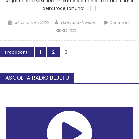
Argante di servirsi della malattia per non affrontare “i dardi
dell’atroce fortuna”. Il […]
16 Dicembre 2022
Giancarlo Lovisari
Commenti
disabilitati
Precedenti
1
2
3
ASCOLTA RADIO BLUETU