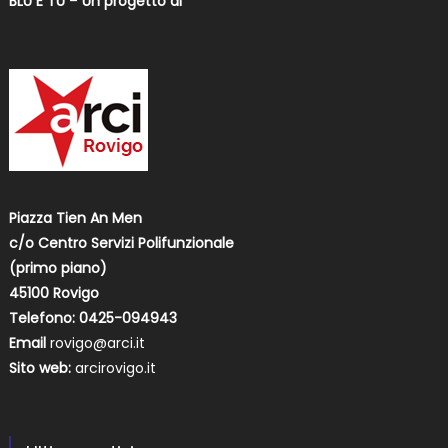
BLU E TU
–
Un progetto di
Piazza Tien An Men
c/o Centro Servizi Polifunzionale
(primo piano)
45100 Rovigo
Telefono: 0425-094943
Email
rovigo@arci.it
Sito web:
arcirovigo.it