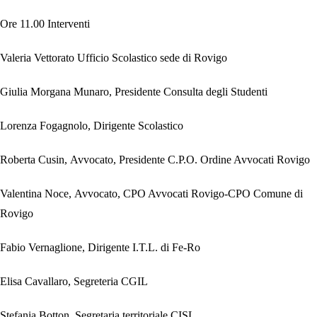
Ore 11.00 Interventi
Valeria Vettorato
Ufficio Scolastico sede di Rovigo
Giulia Morgana Munaro,
Presidente Consulta degli Studenti
Lorenza Fogagnolo,
Dirigente Scolastico
Roberta Cusin,
Avvocato,
Presidente
C.P.O. Ordine Avvocati
Rovigo
Valentina Noce,
Avvo
cato, CPO Avvocati Rovigo-CPO Comune di
Rovigo
Fabio Vernaglione,
Dirigente I.T.L. di Fe-Ro
Elisa Cavallaro,
Segreteria CGIL
Stefania Botton,
Segretaria territoriale CISL