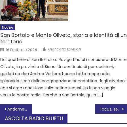
Notizie
San Bortolo e Monte Oliveto, storia e identità di un
territorio
Giancarlo Lovisari
16 Febbraio 2024
Dal quartiere di San Bortolo a Rovigo fino al monastero di Monte
Oliveto, in provincia di Siena. Un centinaio di parrocchiani,
guidati da don Andrea Varliero, hanno fatto tappa nella
splendida sede della congregazione benedettina degli olivetani
che si erge maestosa sulle colline senesi. Un lungo viaggio
verso le nostre radici. Perché a San Bortolo, qui a […]
Andamento Coronavirus in Polesine 4 marzo 2022
Focus, settimanale di Radio Bluetu, sull’organizzazione degli aiuti a chi fugge dalla guerra in Ucraina
ASCOLTA RADIO BLUETU