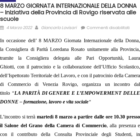
8 MARZO GIORNATA INTERNAZIONALE DELLA DONNA
– Iniziativa della Provincia di Rovigo riservata alle
scuole
4 Marzo 2022
Giancarlo Lovisari
Commenti disabilitati
In occasione dell’ 8 MARZO Giornata Internazionale della Donna,
l
a
Consigliera di Parità
Loredana Rosato
unitamente alla Provincia,
tramite la Consigliera delegata alle P
ari Opportunità, Laur
Ghiotti,
con il patrocinio e la collaborazione dell’Ufficio Scolastico,
dell’Ispettorato Territoriale del Lavoro,
e con il patrocinio della Camera
di Commercio di Venezia Rovigo, organizza
un incontro dal
titolo
“
LA PARITÀ DI GENERE E L’EMPOWERMENT DELL
DONNE – formazione, lavoro e vita sociale
“
L’incontro si terrà
martedì 8 marzo a partire dalle ore 10.30 press
il Salone del Grano della Camera di Commercio
, alla presenza 
con il contributo della Consulta Provinciale degli Studenti, in