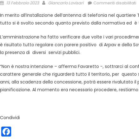
13 Febbraio 2023
Giancarlo Lovisari
Commenti disabilitati
In merito all’installazione dell’antenna di telefonia nel quartier
tutto si è svolto secondo quanto previsto dalla normativa ed è t
L’amministrazione ha fatto verificare due volte i vari procediment
è risultato tutto regolare con parere positivo di Arpav e della S
la presenza di diversi servizi pubblici.
“Non è nostra intenzione – afferma Favaretto -, sottrarci al conf
carattere generale che riguarderà tutto il territorio, per questo 
anni, alla scadenza della concessione, potrà essere rivalutato il
pianificazione. Al momento era necessario procedere, restiamo 
Condividi
Facebook