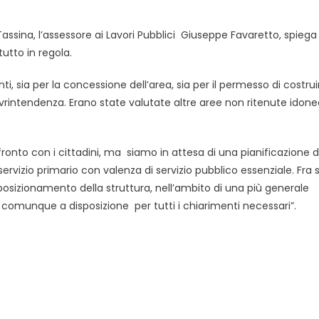
e Tassina, l’assessore ai Lavori Pubblici Giuseppe Favaretto, spieg
utto in regola.
i, sia per la concessione dell’area, sia per il permesso di costrui
ovrintendenza. Erano state valutate altre aree non ritenute idone
ronto con i cittadini, ma siamo in attesa di una pianificazione d
servizio primario con valenza di servizio pubblico essenziale. Fra 
 posizionamento della struttura, nell’ambito di una più generale
comunque a disposizione per tutti i chiarimenti necessari”.