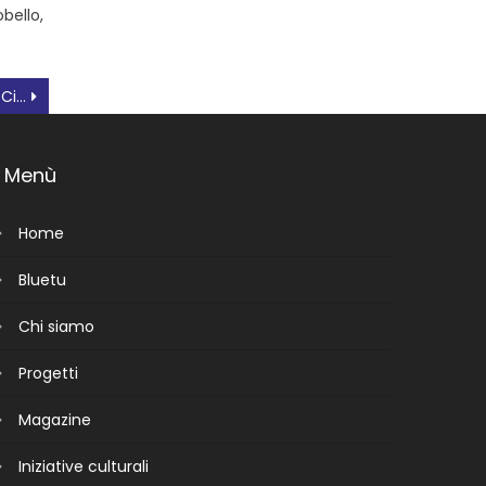
bello,
Bando Nazionale Servizio Civile prorogato al 20 febbraio il termine per la presentazione delle domande
Menù
Home
Bluetu
Chi siamo
Progetti
Magazine
Iniziative culturali