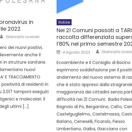
ronavirus in
Notizie
rile 2022
Nei 21 Comuni passati a TARI
raccolta differenziata super
Giancarlo Lovisari
l’80% nel primo semestre 20
ro dei nuovi positivi,
Giancarlo Lovisa
4 Agosto 2023
ievemente anche il
 in strutture sanitarie.
Ecoambiente e Il Consiglio di Bacino
i lamentano nuovi
esprimono soddisfazione per il posit
TA’ E TRACCIAMENTO
andamento del nuovo sistema di ra
ositività di residenti in
che è stato appreso dalla stragrand
su 3.017 tamponi eseguiti
maggioranza dei cittadini senza part
igenici e molecolari. Il
difficoltà nei 21 Comuni: Badia Poles
degli ultimi […]
Bagnolo di Po, Bergantino, Calto, Ca
Castelguglielmo, Castelmassa, Cast
Bariano, Ceneselli, Ficarolo, Fiesso
Umbertiano, Gaiba, Giacciano con