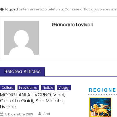
Tagged
antenne servizio telefonia
,
Comune di Rovigo
,
concession
Giancarlo Lovisari
Related Articles
Cultura
In evidenza
Notizie
Viaggi
MODIGLIANI A LIVORNO: Vinci,
Cerretto Guidi, San Miniato,
Livorno
Arci
5 Dicembre 2019