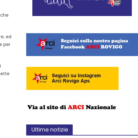
a che
re, ed
e per
i
sette
Ultime notizie