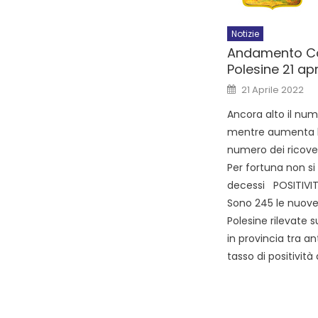
Notizie
Andamento Co
Polesine 21 ap
21 Aprile 2022
Ancora alto il nume
mentre aumenta l
numero dei ricoveri
Per fortuna non s
decessi POSITIVI
Sono 245 le nuove p
Polesine rilevate 
in provincia tra ant
tasso di positività 