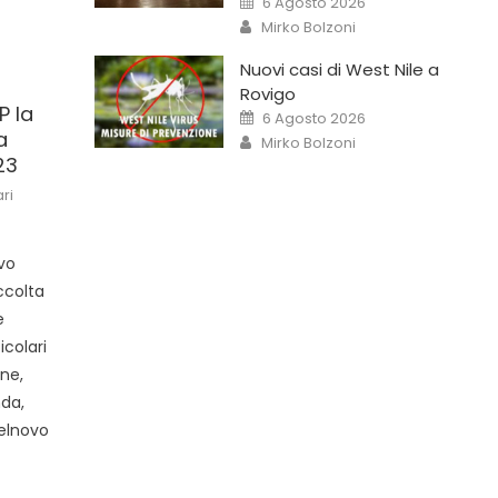
6 Agosto 2026
Mirko Bolzoni
Nuovi casi di West Nile a
Rovigo
P la
6 Agosto 2026
a
Mirko Bolzoni
23
ri
ivo
ccolta
e
icolari
ine,
nda,
elnovo