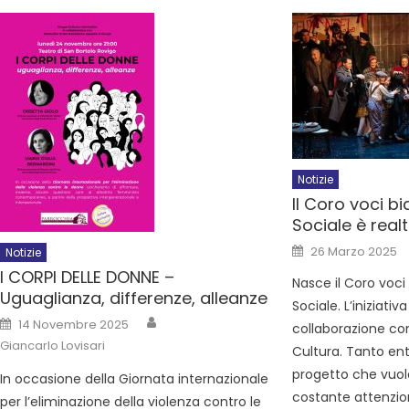
Notizie
Il Coro voci b
Sociale è real
26 Marzo 2025
Notizie
I CORPI DELLE DONNE –
Nasce il Coro voci
Uguaglianza, differenze, alleanze
Sociale. L’iniziativ
14 Novembre 2025
collaborazione co
Giancarlo Lovisari
Cultura. Tanto en
progetto che vuol
In occasione della Giornata internazionale
costante attenzio
per l’eliminazione della violenza contro le