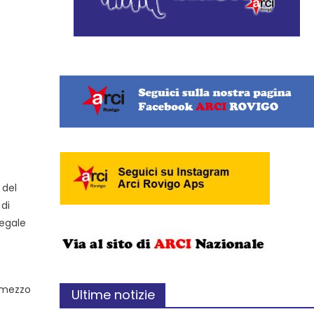
 del
 di
legale
 mezzo
Ultime notizie