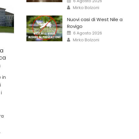
6 Agosto 2026
Mirko Bolzoni
Nuovi casi di West Nile a
Rovigo
6 Agosto 2026
Mirko Bolzoni
la
rca
i
 in
i
i
a
ra
.