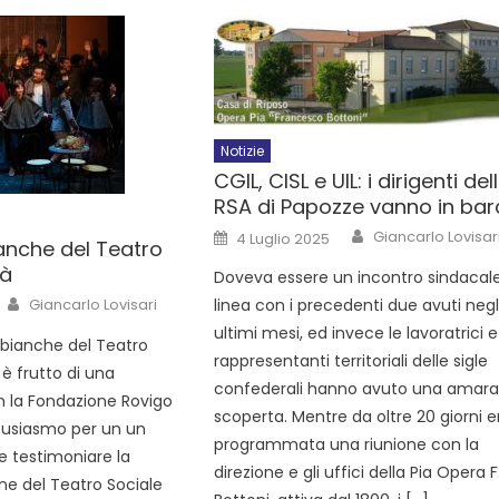
Notizie
CGIL, CISL e UIL: i dirigenti del
RSA di Papozze vanno in ba
Giancarlo Lovisar
4 Luglio 2025
ianche del Teatro
tà
Doveva essere un incontro sindacale
Giancarlo Lovisari
linea con i precedenti due avuti negl
ultimi mesi, ed invece le lavoratrici e 
 bianche del Teatro
rappresentanti territoriali delle sigle
a è frutto di una
confederali hanno avuto una amar
n la Fondazione Rovigo
scoperta. Mentre da oltre 20 giorni e
tusiasmo per un un
programmata una riunione con la
e testimoniare la
direzione e gli uffici della Pia Opera F
ne del Teatro Sociale