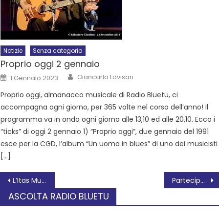
Notizie
Senza categoria
Proprio oggi 2 gennaio
Giancarlo Lovisari
1 Gennaio 2023
Proprio oggi, almanacco musicale di Radio Bluetu, ci
accompagna ogni giorno, per 365 volte nel corso dell’anno! Il
programma va in onda ogni giorno alle 13,10 ed alle 20,10. Ecco i
“ticks” di oggi 2 gennaio 1) “Proprio oggi”, due gennaio del 1991
esce per la CGD, l’album “Un uomo in blues” di uno dei musicisti
[…]
L’Itas Mutua non fa sconti al Settimo Torinese
Partecipazione e servizi di pubblica utilità, nasce a Occhiobello l’elenco dei Volontari civici
ASCOLTA RADIO BLUETU