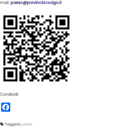
mail:
paesc@provincia.rovigo.it
Condividi
Facebook
Tagged
paesc