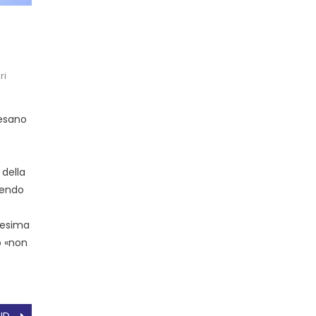
ri
lesano
della
dendo
nnesima
o «non