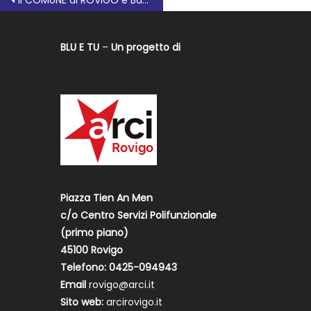
Il COMUNE di ROVIGO è Bandiera Sostenibile 2023
BLU E TU
–
Un progetto di
Piazza Tien An Men
c/o Centro Servizi Polifunzionale
(primo piano)
45100 Rovigo
Telefono: 0425-094943
Email
rovigo@arci.it
Sito web:
arcirovigo.it