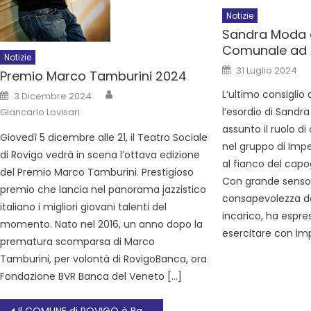
Notizie
Sandra Moda e
Comunale ad 
Notizie
31 Luglio 2024
Premio Marco Tamburini 2024
L’ultimo consiglio
3 Dicembre 2024
l’esordio di Sandr
Giancarlo Lovisari
assunto il ruolo d
Giovedì 5 dicembre alle 21, il Teatro Sociale
nel gruppo di Imp
di Rovigo vedrà in scena l’ottava edizione
al fianco del cap
del Premio Marco Tamburini. Prestigioso
Con grande senso 
premio che lancia nel panorama jazzistico
consapevolezza de
italiano i migliori giovani talenti del
incarico, ha espre
momento. Nato nel 2016, un anno dopo la
esercitare con im
prematura scomparsa di Marco
Tamburini, per volontà di RovigoBanca, ora
Fondazione BVR Banca del Veneto […]