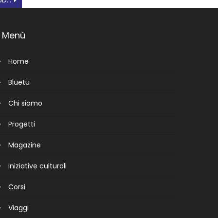
ROVIGO SCELTA DA 15 STUDENTI STRANIERI DI INTERCULTURA PER CONOSCERE MEGLIO L’ITALIA
Menù
Home
Bluetu
Chi siamo
Progetti
Magazine
Iniziative culturali
Corsi
Viaggi