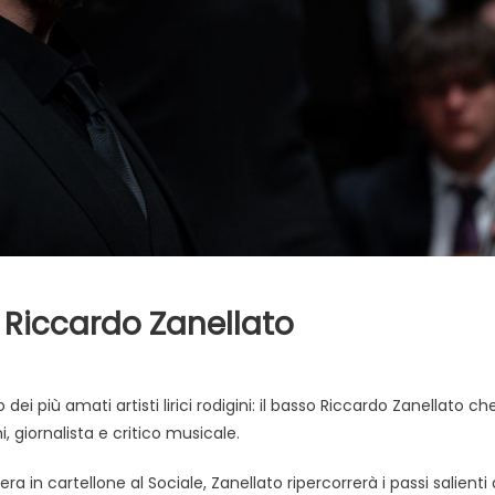
n Riccardo Zanellato
ei più amati artisti lirici rodigini: il basso Riccardo Zanellato ch
ni, giornalista e critico musicale.
ra in cartellone al Sociale, Zanellato ripercorrerà i passi salienti 