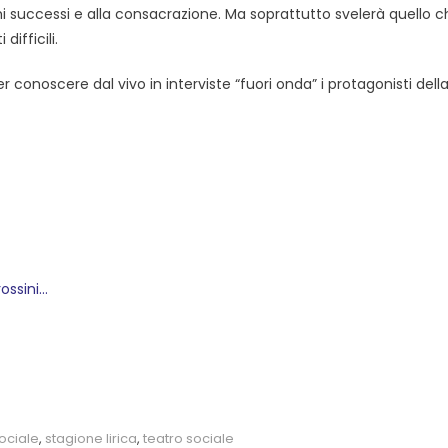
rimi successi e alla consacrazione. Ma soprattutto svelerà quello 
ifficili.
conoscere dal vivo in interviste “fuori onda” i protagonisti dell
ossini…
sociale
,
stagione lirica
,
teatro sociale