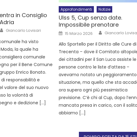
Approfondimenti
Notizie
ntra in Consiglio
Ulss 5, Cup senza date.
Adria
Impossibile prenotare
Giancarlo Lovisari
Giancarlo Lovisa
15 Marzo 2026
 comunale ha visto
Allo Sportello per il Diritto alle Cure di
a Moda, la quale ha
Trecenta – dove il Comitato altopo
i consigliera comunale
dei cittadini per il San Luca assiste le
egno per il Bene Comune
persone contro le liste d’attesa –
ogruppo Enrico Bonato.
avevamo notato un peggioramento 
di responsabilità e
situazione, ma quello che sta acca
l valore del suo nuovo
ora supera ogni più pessimistica
sso la volontà di
previsione. C’è chi al Cup, dopo l’e
pegno e dedizione […]
mancata presa in carico, con il solit
abbiamo […]