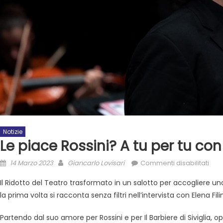
Notizie
Le piace Rossini? A tu per tu co
14 Marzo 2023
Giancarlo Lovisari
Commenti disabilitati
Il Ridotto del Teatro trasformato in un salotto per accogliere uno d
la prima volta si racconta senza filtri nell’intervista con Elena Fili
Partendo dal suo amore per Rossini e per Il Barbiere di Siviglia, ope