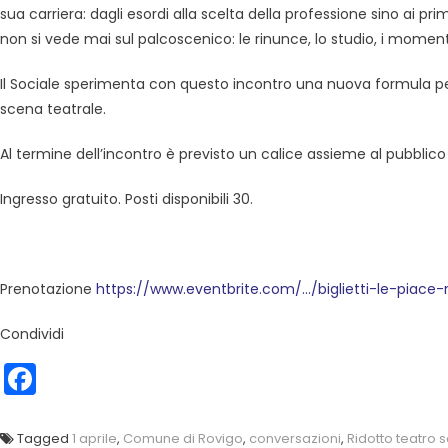
sua carriera: dagli esordi alla scelta della professione sino ai p
non si vede mai sul palcoscenico: le rinunce, lo studio, i momenti d
Il Sociale sperimenta con questo incontro una nuova formula per 
scena teatrale.
Al termine dell’incontro è previsto un calice assieme al pubblico
Ingresso gratuito. Posti disponibili 30.
Prenotazione
https://www.eventbrite.com/…/biglietti-le-piace-r
Condividi
Facebook
Tagged
1 aprile
,
Comune di Rovigo
,
conversazioni
,
Ridotto teatro 