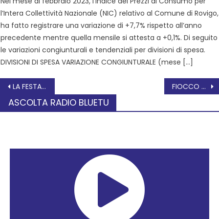
Nel mese di febbraio 2023, l’Indice dei Prezzi al Consumo per
l’Intera Collettività Nazionale (NIC) relativo al Comune di Rovigo,
ha fatto registrare una variazione di +7,7% rispetto all’anno
precedente mentre quella mensile si attesta a +0,1%. Di seguito
le variazioni congiunturali e tendenziali per divisioni di spesa.
DIVISIONI DI SPESA VARIAZIONE CONGIUNTURALE (mese […]
LA FESTA DI PRIMAVERA 2026 “ARIA DI PRIMAVERA”
FIOCCO TRICOLORE ALLE VIE DEDICATE AI PROTAGONISTI DELLA RESISTENZA
ASCOLTA RADIO BLUETU