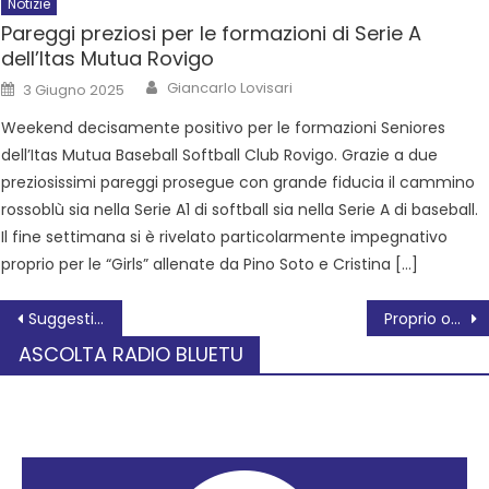
Notizie
Pareggi preziosi per le formazioni di Serie A
dell’Itas Mutua Rovigo
Giancarlo Lovisari
3 Giugno 2025
Weekend decisamente positivo per le formazioni Seniores
dell’Itas Mutua Baseball Softball Club Rovigo. Grazie a due
preziosissimi pareggi prosegue con grande fiducia il cammino
rossoblù sia nella Serie A1 di softball sia nella Serie A di baseball.
Il fine settimana si è rivelato particolarmente impegnativo
proprio per le “Girls” allenate da Pino Soto e Cristina […]
Suggestioni di tramonto: un concorso di poesia di grande successo!
Proprio oggi 4 dicembre
ASCOLTA RADIO BLUETU