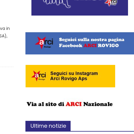
va in
SA),
Ultime notizie