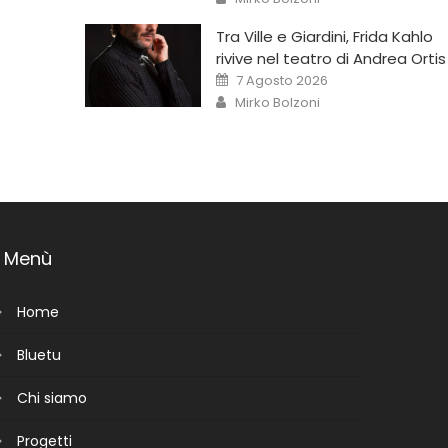
Tra Ville e Giardini, Frida Kahlo
rivive nel teatro di Andrea Ortis
7 Agosto 2026
Mirko Bolzoni
Menù
Home
Bluetu
Chi siamo
Progetti