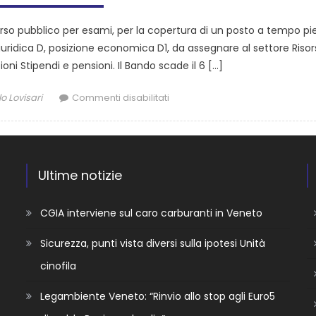
orso pubblico per esami, per la copertura di un posto a tempo p
giuridica D, posizione economica D1, da assegnare al settore Riso
ioni Stipendi e pensioni. Il Bando scade il 6 […]
o Lovisari
Commenti disabilitati
Ultime notizie
CGIA interviene sul caro carburanti in Veneto
Sicurezza, punti vista diversi sulla ipotesi Unità
cinofila
Legambiente Veneto: “Rinvio allo stop agli Euro5