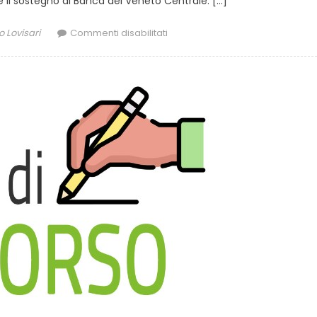
ede il sostegno di Banca del Veneto Centrale. […]
 Lovisari
Commenti disabilitati