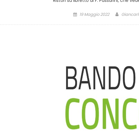
Ristori su libretto di F. Passarini, che v
19 Maggio 2022
Giancarlo