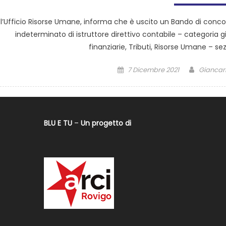
l’Ufficio Risorse Umane, informa che è uscito un Bando di conc
indeterminato di istruttore direttivo contabile – categoria 
finanziarie, Tributi, Risorse Umane – sez
7 Dicembre 2021
Giancarl
BLU E TU
–
Un progetto di