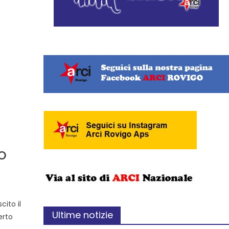
o
cito il
Ultime notizie
erto