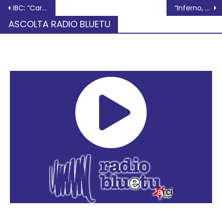
IBC: “Cardiologia di Adria, la Regione minimizza, i cittadini restano preoccupati”
“Inferno, da Dante ad oggi”, ne parla Antonio Lodo
ASCOLTA RADIO BLUETU