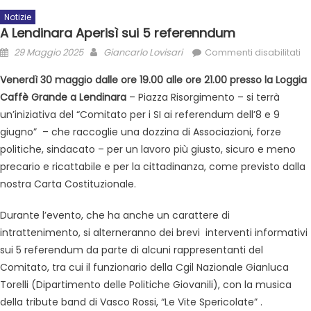
Notizie
A Lendinara Aperisì sui 5 referenndum
29 Maggio 2025
Giancarlo Lovisari
Commenti disabilitati
Venerdì 30 maggio dalle ore 19.00 alle ore 21.00 presso la Loggia
Caffè Grande a Lendinara
– Piazza Risorgimento – si terrà
un’iniziativa del “Comitato per i SI ai referendum dell’8 e 9
giugno” – che raccoglie una dozzina di Associazioni, forze
politiche, sindacato – per un lavoro più giusto, sicuro e meno
precario e ricattabile e per la cittadinanza, come previsto dalla
nostra Carta Costituzionale.
Durante l’evento, che ha anche un carattere di
intrattenimento, si alterneranno dei brevi interventi informativi
sui 5 referendum da parte di alcuni rappresentanti del
Comitato, tra cui il funzionario della Cgil Nazionale Gianluca
Torelli (Dipartimento delle Politiche Giovanili), con la musica
della tribute band di Vasco Rossi, “Le Vite Spericolate” .