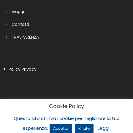
Viaggi
Contatti
TRASPARENZA
Policy Privacy
Cookie Policy
Questo sito utilizza i cookie per migliorare la tua
esperienza.
Leggi
Accetto
Rifiuto
|
Newspaper Lite by
themecentury
.