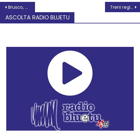
Brusco, Rifondazione Comunista: i problemi si possono risolvere anche a Rovigo
Treni regionali Venezia – Rovigo – Ferrara, bus sostitutivi dal 4 al 24 agosto
ASCOLTA RADIO BLUETU