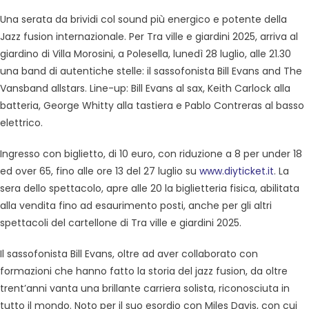
Una serata da brividi col sound più energico e potente della
Jazz fusion internazionale. Per Tra ville e giardini 2025, arriva al
giardino di Villa Morosini, a Polesella, lunedì 28 luglio, alle 21.30
una band di autentiche stelle: il sassofonista Bill Evans and The
Vansband allstars. Line-up: Bill Evans al sax, Keith Carlock alla
batteria, George Whitty alla tastiera e Pablo Contreras al basso
elettrico.
Ingresso con biglietto, di 10 euro, con riduzione a 8 per under 18
ed over 65, fino alle ore 13 del 27 luglio su
www.diyticket.it
. La
sera dello spettacolo, apre alle 20 la biglietteria fisica, abilitata
alla vendita fino ad esaurimento posti, anche per gli altri
spettacoli del cartellone di Tra ville e giardini 2025.
Il sassofonista Bill Evans, oltre ad aver collaborato con
formazioni che hanno fatto la storia del jazz fusion, da oltre
trent’anni vanta una brillante carriera solista, riconosciuta in
tutto il mondo. Noto per il suo esordio con Miles Davis, con cui