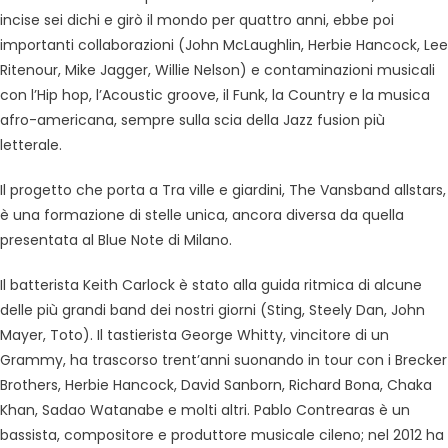
incise sei dichi e girò il mondo per quattro anni, ebbe poi
importanti collaborazioni (John McLaughlin, Herbie Hancock, Lee
Ritenour, Mike Jagger, Willie Nelson) e contaminazioni musicali
con l’Hip hop, l’Acoustic groove, il Funk, la Country e la musica
afro-americana, sempre sulla scia della Jazz fusion più
letterale.
Il progetto che porta a Tra ville e giardini, The Vansband allstars,
è una formazione di stelle unica, ancora diversa da quella
presentata al Blue Note di Milano.
Il batterista Keith Carlock è stato alla guida ritmica di alcune
delle più grandi band dei nostri giorni (Sting, Steely Dan, John
Mayer, Toto). Il tastierista George Whitty, vincitore di un
Grammy, ha trascorso trent’anni suonando in tour con i Brecker
Brothers, Herbie Hancock, David Sanborn, Richard Bona, Chaka
Khan, Sadao Watanabe e molti altri. Pablo Contrearas è un
bassista, compositore e produttore musicale cileno; nel 2012 ha