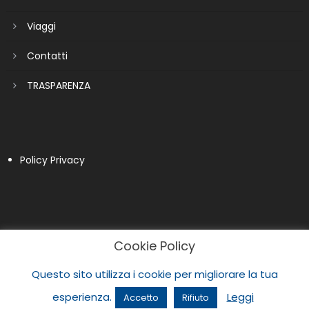
Viaggi
Contatti
TRASPARENZA
Policy Privacy
Cookie Policy
Questo sito utilizza i cookie per migliorare la tua
esperienza.
Leggi
Accetto
Rifiuto
|
Newspaper Lite by
themecentury
.