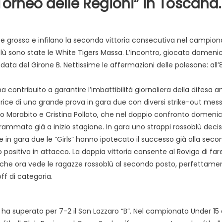
orneo delle Regioni” in Toscana.
ce grossa e infilano la seconda vittoria consecutiva nel campion
ssoblù sono state le White Tigers Massa. L’incontro, giocato domeni
data del Girone B. Nettissime le affermazioni delle polesane: all’
 contribuito a garantire l’imbattibilità giornaliera della difesa 
rice di una grande prova in gara due con diversi strike-out mess
ano Morabito e Cristina Pollato, che nel doppio confronto domeni
mata già a inizio stagione. In gara uno strappi rossoblù decisi
 in gara due le “Girls” hanno ipotecato il successo già alla seco
positiva in attacco. La doppia vittoria consente al Rovigo di fare
one, che ora vede le ragazze rossoblù al secondo posto, perfettame
ff di categoria.
 ha superato per 7-2 il San Lazzaro “B”. Nel campionato Under 15 