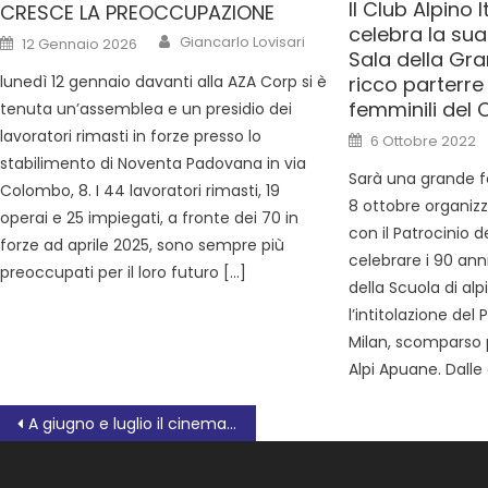
Il Club Alpino 
CRESCE LA PREOCCUPAZIONE
celebra la sua
Giancarlo Lovisari
12 Gennaio 2026
Sala della Gr
ricco parterre 
lunedì 12 gennaio davanti alla AZA Corp si è
femminili del 
tenuta un’assemblea e un presidio dei
lavoratori rimasti in forze presso lo
6 Ottobre 2022
stabilimento di Noventa Padovana in via
Sarà una grande fe
Colombo, 8. I 44 lavoratori rimasti, 19
8 ottobre organizz
operai e 25 impiegati, a fronte dei 70 in
con il Patrocinio 
forze ad aprile 2025, sono sempre più
celebrare i 90 anni
preoccupati per il loro futuro […]
della Scuola di al
l’intitolazione del
Milan, scomparso
Alpi Apuane. Dalle o
A giugno e luglio il cinema Duomo è in giro tra Adria e Rovigo