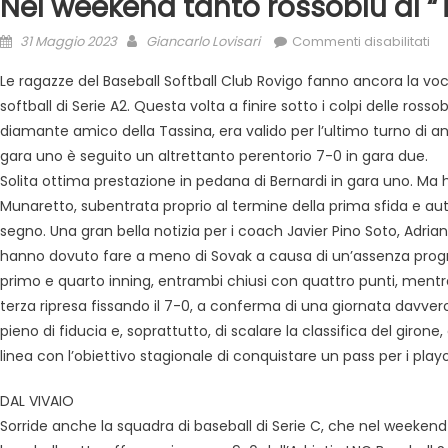
Nel weekend tanto rossoblù al “T
31 Maggio 2023
Giancarlo Lovisari
Commenti disabilitati
Le ragazze del Baseball Softball Club Rovigo fanno ancora la vo
softball di Serie A2. Questa volta a finire sotto i colpi delle ro
diamante amico della Tassina, era valido per l’ultimo turno di an
gara uno è seguito un altrettanto perentorio 7-0 in gara due.
Solita ottima prestazione in pedana di Bernardi in gara uno. Ma ha
Munaretto, subentrata proprio al termine della prima sfida e aut
segno. Una gran bella notizia per i coach Javier Pino Soto, Adri
hanno dovuto fare a meno di Sovak a causa di un’assenza program
primo e quarto inning, entrambi chiusi con quattro punti, mentre
terza ripresa fissando il 7-0, a conferma di una giornata davvero 
pieno di fiducia e, soprattutto, di scalare la classifica del gir
linea con l’obiettivo stagionale di conquistare un pass per i playo
DAL VIVAIO
Sorride anche la squadra di baseball di Serie C, che nel weekend