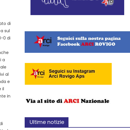
ato di
ca sul
8-0 di
anche
i a
cale
vi al
nda e
 il
nte in
Ultime notizie
di