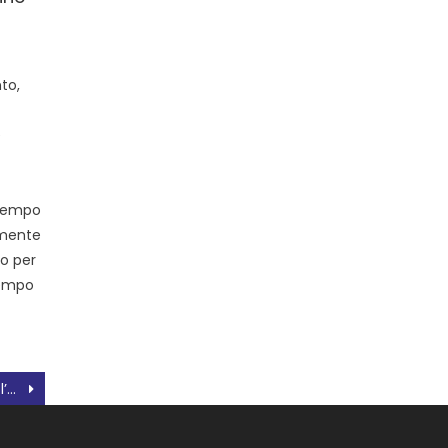
to,
e
i
 tempo
amente
po per
 tempo
Tanti eventi culturali per l’estate 2023