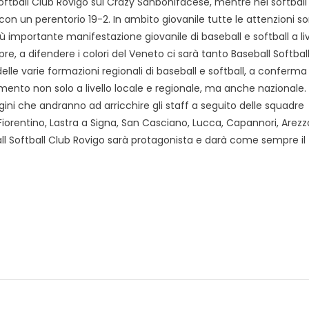
oftball Club Rovigo sul Crazy Sanbonifacese, mentre nel softball
on un perentorio 19-2. In ambito giovanile tutte le attenzioni s
ù importante manifestazione giovanile di baseball e softball a liv
, a difendere i colori del Veneto ci sarà tanto Baseball Softbal
elle varie formazioni regionali di baseball e softball, a conferma 
rimento non solo a livello locale e regionale, ma anche nazionale.
ini che andranno ad arricchire gli staff a seguito delle squadre
 Fiorentino, Lastra a Signa, San Casciano, Lucca, Capannori, Arezz
ball Softball Club Rovigo sarà protagonista e darà come sempre il