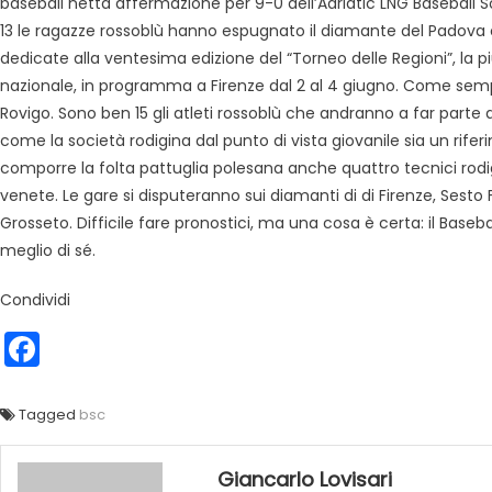
baseball netta affermazione per 9-0 dell’Adriatic LNG Baseball S
13 le ragazze rossoblù hanno espugnato il diamante del Padova c
dedicate alla ventesima edizione del “Torneo delle Regioni”, la pi
nazionale, in programma a Firenze dal 2 al 4 giugno. Come sempre
Rovigo. Sono ben 15 gli atleti rossoblù che andranno a far parte d
come la società rodigina dal punto di vista giovanile sia un rife
comporre la folta pattuglia polesana anche quattro tecnici rodig
venete. Le gare si disputeranno sui diamanti di di Firenze, Sesto
Grosseto. Difficile fare pronostici, ma una cosa è certa: il Base
meglio di sé.
Condividi
Facebook
Tagged
bsc
Giancarlo Lovisari