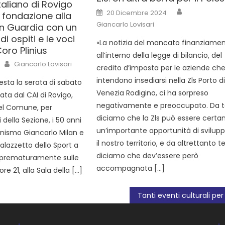
Italiano di Rovigo
20 Dicembre 2024
 fondazione alla
Giancarlo Lovisari
an Guardia con un
di ospiti e le voci
«La notizia del mancato finanziamen
Coro Plinius
all’interno della legge di bilancio, del
Giancarlo Lovisari
credito d’imposta per le aziende ch
intendono insediarsi nella Zls Porto d
sta la serata di sabato
Venezia Rodigino, ci ha sorpreso
ata dal CAI di Rovigo,
negativamente e preoccupato. Da
del Comune, per
diciamo che la Zls può essere cert
 della Sezione, i 50 anni
un’importante opportunità di svilup
pinismo Giancarlo Milan e
il nostro territorio, e da altrettanto
 Palazzetto dello Sport a
diciamo che dev’essere però
 prematuramente sulle
accompagnata […]
re 21, alla Sala della […]