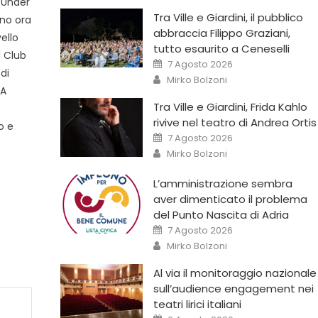
 Under
Tra Ville e Giardini, il pubblico
ono ora
abbraccia Filippo Graziani,
ello
tutto esaurito a Ceneselli
l Club
7 Agosto 2026
di
Mirko Bolzoni
 A
Tra Ville e Giardini, Frida Kahlo
rivive nel teatro di Andrea Ortis
o e
7 Agosto 2026
Mirko Bolzoni
L’amministrazione sembra
aver dimenticato il problema
del Punto Nascita di Adria
7 Agosto 2026
Mirko Bolzoni
Al via il monitoraggio nazionale
sull’audience engagement nei
teatri lirici italiani