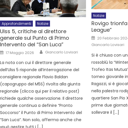
Notizie
Rovigo trionfa
Approfondimenti
Notizie
League”
Ulss 5, critiche al direttore
generale sul Punto di Primo
20 Febbraio 202
Intervento del “San Luca”
Giancarlo Lovisari
Giancarlo Lovisari
17 Maggio 2026
Si è chiusa con un
rossoblù la “Winte
La nota con cui il direttore generale
Trofeo Itas Mutua”
dell’Ulss 5 risponde all’interrogazione del
torneo giovanile i
consigliere regionale Flavio Baldan
Ragazzi, si è gio
(capogruppo del M5S) rivolta alla giunta
nella palestra rodi
regionale (clicca qui per il relativo post)
quartiere San Pio 
richiede qualche osservazione. Il direttore
prime due giornate
generale continua a definire “Pronto
sollevare il […]
Soccorso” il Punto di Primo Intervento del
“San Luca”. Non solo, afferma anche che
«può gestire tutti i […]