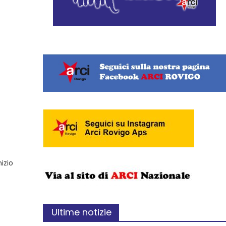
izio
Ultime notizie