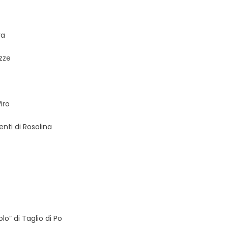
ra
ozze
iro
enti di Rosolina
o” di Taglio di Po