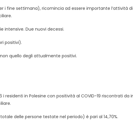
r i fine settimana), ricomincia ad essere importante l’attività di
liare.
ie intensive. Due nuovi decessi.
i positivi).
non quello degli attualmente positivi.
 i residenti in Polesine con positività al COVID-19 riscontrati da in
liare.
sul totale delle persone testate nel periodo) è pari al 14,70%.