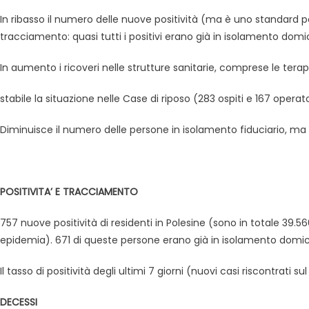
In ribasso il numero delle nuove positività (ma è uno standard pe
tracciamento: quasi tutti i positivi erano già in isolamento domici
In aumento i ricoveri nelle strutture sanitarie, comprese le terap
stabile la situazione nelle Case di riposo (283 ospiti e 167 operator
Diminuisce il numero delle persone in isolamento fiduciario, ma 
POSITIVITA’ E TRACCIAMENTO
757 nuove positività di residenti in Polesine (sono in totale 39.566
epidemia). 671 di queste persone erano già in isolamento domici
Il tasso di positività degli ultimi 7 giorni (nuovi casi riscontrati 
DECESSI