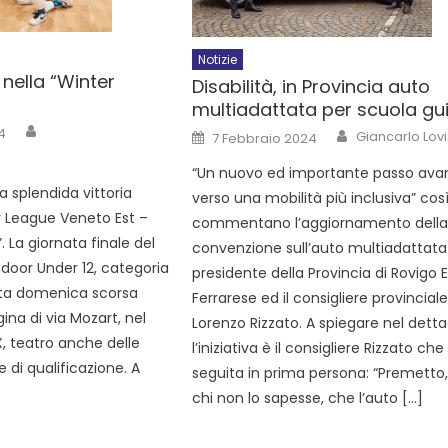
Notizie
 nella “Winter
Disabilità, in Provincia auto
multiadattata per scuola gu
4
Giancarlo Lovi
7 Febbraio 2024
“Un nuovo ed importante passo avan
a splendida vittoria
verso una mobilità più inclusiva” cos
r League Veneto Est –
commentano l’aggiornamento dell
. La giornata finale del
convenzione sull’auto multiadattata 
ndoor Under 12, categoria
presidente della Provincia di Rovigo 
cata domenica scorsa
Ferrarese ed il consigliere provincial
gina di via Mozart, nel
Lorenzo Rizzato. A spiegare nel detta
X, teatro anche delle
l’iniziativa è il consigliere Rizzato che 
 di qualificazione. A
seguita in prima persona: “Premetto,
chi non lo sapesse, che l’auto […]