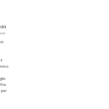
ida
sari
ti
ì
a
il
Enrico
e
glio
l’ha
 per