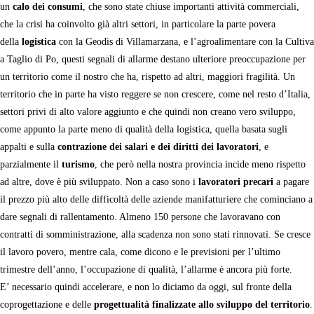
un
calo dei consumi
, che sono state chiuse importanti attività commerciali,
che la crisi ha coinvolto già altri settori, in particolare la parte povera
della
logistica
con la Geodis di Villamarzana, e l’agroalimentare con la Cultiva
a Taglio di Po, questi segnali di allarme destano ulteriore preoccupazione per
un territorio come il nostro che ha, rispetto ad altri, maggiori fragilità. Un
territorio che in parte ha visto reggere se non crescere, come nel resto d’Italia,
settori privi di alto valore aggiunto e che quindi non creano vero sviluppo,
come appunto la parte meno di qualità della logistica, quella basata sugli
appalti e sulla
contrazione dei salari e dei diritti dei lavoratori
, e
parzialmente il
turismo
, che però nella nostra provincia incide meno rispetto
ad altre, dove è più sviluppato. Non a caso sono i
lavoratori precari
a pagare
il prezzo più alto delle difficoltà delle aziende manifatturiere che cominciano a
dare segnali di rallentamento. Almeno 150 persone che lavoravano con
contratti di somministrazione, alla scadenza non sono stati rinnovati. Se cresce
il lavoro povero, mentre cala, come dicono e le previsioni per l’ultimo
trimestre dell’anno, l’occupazione di qualità, l’allarme è ancora più forte.
E’ necessario quindi accelerare, e non lo diciamo da oggi, sul fronte della
coprogettazione e delle
progettualità finalizzate allo sviluppo del territorio
.