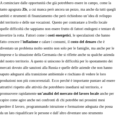
A cominciare dalle opportunità che già potrebbero essere in campo, come la
tanto agognata
Zls
, a cui manca però ancora un pezzo, ma anche da tutti quegli
ambiti e strumenti di finanziamento che però richiedono un’idea di sviluppo
del territorio e delle sue vocazioni. Questo per contrastare a livello locale
quelle difficoltà che sappiamo non essere frutto di fattori endogeni e tentare di
invertire la rotta. Fattori come i
costi energetici
, le speculazioni che hanno
fatto crescere l’
inflazione
e calare i consumi, il
costo del denaro
che è
diventato un problema molto sentito non solo per le famiglie, ma anche per le
imprese e la situazione della Germania che si riflette anche su qualche azienda
del nostro territorio. A questo si uniscono le difficoltà per lo spostamento dei
mercati dovuto alle sanzioni alla Russia e quelle delle aziende che non hanno
saputo adeguarsi alla transizione ambientale e rischiano di vedere le loro
produzioni non più concorrenziali. Ecco perché è importante puntare ad essere
attrattivi rispetto alle attività che potrebbero insediarsi sul territorio, e
promuovere rapidamente
un’analisi del mercato del lavoro locale
anche per
capire come agire anche nei confronti di chi potrebbe nei prossimi mesi
perdere il lavoro, programmando istruzione e formazione adeguata che possa
da un lato riqualificare le persone e dall’altro diventare uno strumento