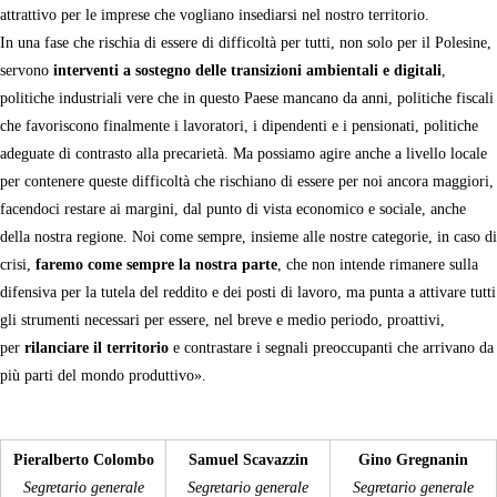
attrattivo per le imprese che vogliano insediarsi nel nostro territorio.
In una fase che rischia di essere di difficoltà per tutti, non solo per il Polesine,
servono
interventi a sostegno delle transizioni ambientali e digitali
,
politiche industriali vere che in questo Paese mancano da anni, politiche fiscali
che favoriscono finalmente i lavoratori, i dipendenti e i pensionati, politiche
adeguate di contrasto alla precarietà. Ma possiamo agire anche a livello locale
per contenere queste difficoltà che rischiano di essere per noi ancora maggiori,
facendoci restare ai margini, dal punto di vista economico e sociale, anche
della nostra regione. Noi come sempre, insieme alle nostre categorie, in caso di
crisi,
faremo come sempre la nostra parte
, che non intende rimanere sulla
difensiva per la tutela del reddito e dei posti di lavoro, ma punta a attivare tutti
gli strumenti necessari per essere, nel breve e medio periodo, proattivi,
per
rilanciare il territorio
e contrastare i segnali preoccupanti che arrivano da
più parti del mondo produttivo».
Pieralberto Colombo
Samuel Scavazzin
Gino Gregnanin
Segretario generale
Segretario generale
Segretario generale