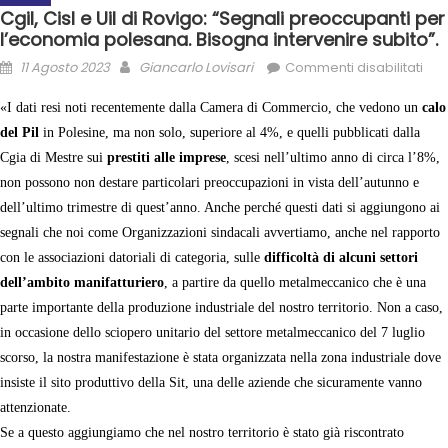
Cgil, Cisl e Uil di Rovigo: “Segnali preoccupanti per
l’economia polesana. Bisogna intervenire subito”.
11 Agosto 2023
Giancarlo Lovisari
Commenti disabilitati
«I dati resi noti recentemente dalla Camera di Commercio, che vedono un
calo
del Pil
in Polesine, ma non solo, superiore al 4%, e quelli pubblicati dalla
Cgia di Mestre sui
prestiti alle imprese
, scesi nell’ultimo anno di circa l’8%,
non possono non destare particolari preoccupazioni in vista dell’autunno e
dell’ultimo trimestre di quest’anno. Anche perché questi dati si aggiungono ai
segnali che noi come Organizzazioni sindacali avvertiamo, anche nel rapporto
con le associazioni datoriali di categoria, sulle
difficoltà di alcuni settori
dell’ambito manifatturiero
, a partire da quello metalmeccanico che è una
parte importante della produzione industriale del nostro territorio. Non a caso,
in occasione dello sciopero unitario del settore metalmeccanico del 7 luglio
scorso, la nostra manifestazione è stata organizzata nella zona industriale dove
insiste il sito produttivo della Sit, una delle aziende che sicuramente vanno
attenzionate.
Se a questo aggiungiamo che nel nostro territorio è stato già riscontrato