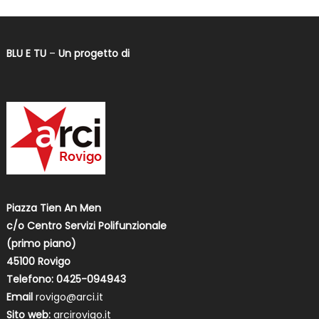
BLU E TU
–
Un progetto di
Piazza Tien An Men
c/o Centro Servizi Polifunzionale
(primo piano)
45100 Rovigo
Telefono: 0425-094943
Email
rovigo@arci.it
Sito web:
arcirovigo.it