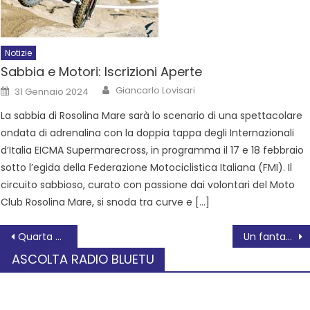
Notizie
Sabbia e Motori: Iscrizioni Aperte
Giancarlo Lovisari
31 Gennaio 2024
La sabbia di Rosolina Mare sarà lo scenario di una spettacolare
ondata di adrenalina con la doppia tappa degli Internazionali
d’Italia EICMA Supermarecross, in programma il 17 e 18 febbraio
sotto l’egida della Federazione Motociclistica Italiana (FMI). Il
circuito sabbioso, curato con passione dai volontari del Moto
Club Rosolina Mare, si snoda tra curve e […]
Quarta giornata del festival Rovigo Cello City
Un fantasma si aggira per l’ospedale San Luca di Trecenta?
ASCOLTA RADIO BLUETU