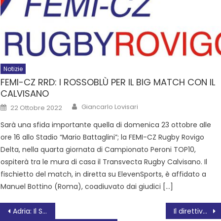
Notizie
FEMI-CZ RRD: I ROSSOBLÙ PER IL BIG MATCH CON IL
CALVISANO
Giancarlo Lovisari
22 Ottobre 2022
Sarà una sfida importante quella di domenica 23 ottobre alle
ore 16 allo Stadio “Mario Battaglini”; la FEMI-CZ Rugby Rovigo
Delta, nella quarta giornata di Campionato Peroni TOP10,
ospiterà tra le mura di casa il Transvecta Rugby Calvisano. Il
fischietto del match, in diretta su ElevenSports, è affidato a
Manuel Bottino (Roma), coadiuvato dai giudici […]
Adria: Il Sindaco Barbierato e il Direttore Zoccarato annunciano il rinvio del concerto di Capodanno
Il direttivo del Movimento civico Ibc commenta la riconferma a palazzo Celio della consigliera Civica Sara Mazzucato