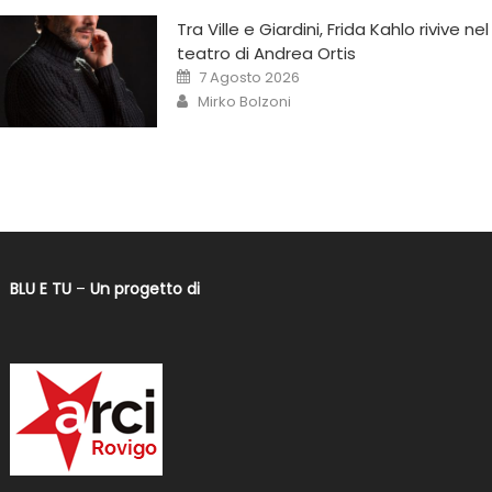
Tra Ville e Giardini, Frida Kahlo rivive nel
teatro di Andrea Ortis
7 Agosto 2026
Mirko Bolzoni
BLU E TU
–
Un progetto di