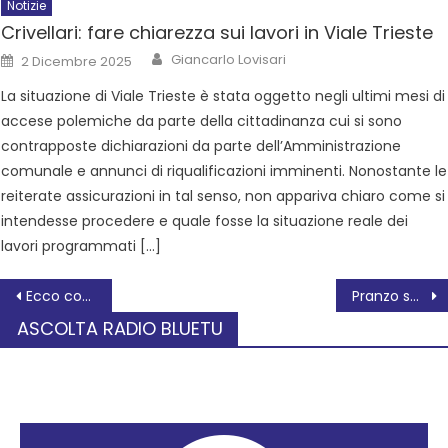
Notizie
Crivellari: fare chiarezza sui lavori in Viale Trieste
Giancarlo Lovisari
2 Dicembre 2025
La situazione di Viale Trieste è stata oggetto negli ultimi mesi di
accese polemiche da parte della cittadinanza cui si sono
contrapposte dichiarazioni da parte dell’Amministrazione
comunale e annunci di riqualificazioni imminenti. Nonostante le
reiterate assicurazioni in tal senso, non appariva chiaro come si
intendesse procedere e quale fosse la situazione reale dei
lavori programmati […]
Ecco com’è andato il 2024 del cinema teatro Duomo di Rovigo
Pranzo sociale con ANPI di Ficarolo
ASCOLTA RADIO BLUETU