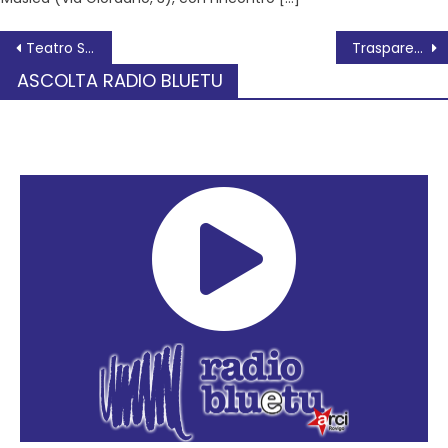
Teatro Sociale – tanti applausi per Cyrano de Bergerac
Trasparenza ed equità nelle nomine degli scrutatori
ASCOLTA RADIO BLUETU