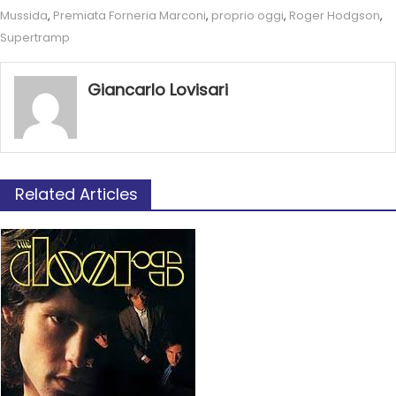
Mussida
,
Premiata Forneria Marconi
,
proprio oggi
,
Roger Hodgson
,
Supertramp
Giancarlo Lovisari
Related Articles