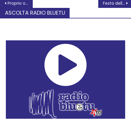
Proprio oggi 20 marzo
Festa dell’albero con messa a dimora di nuove piante nelle scuole cittadine
ASCOLTA RADIO BLUETU