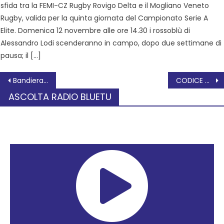
sfida tra la FEMI-CZ Rugby Rovigo Delta e il Mogliano Veneto
Rugby, valida per la quinta giornata del Campionato Serie A
Elite. Domenica 12 novembre alle ore 14.30 i rossoblù di
Alessandro Lodi scenderanno in campo, dopo due settimane di
pausa; il […]
Bandiera a mezz’asta a Palazzo Tassoni in segno di lutto cittadino per “Gigin” Luigi Passadore
CODICE GENETICO DNA – RNA
ASCOLTA RADIO BLUETU