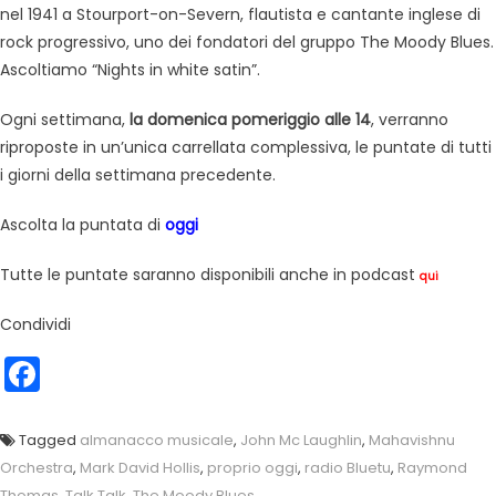
nel 1941 a Stourport-on-Severn, flautista e cantante inglese di
rock progressivo, uno dei fondatori del gruppo The Moody Blues.
Ascoltiamo “Nights in white satin”.
Ogni settimana,
la domenica pomeriggio alle 14
, verranno
riproposte in un’unica carrellata complessiva, le puntate di tutti
i giorni della settimana precedente.
Ascolta la puntata di
oggi
Tutte le puntate saranno disponibili anche in podcast
qui
Condividi
Facebook
Tagged
almanacco musicale
,
John Mc Laughlin
,
Mahavishnu
Orchestra
,
Mark David Hollis
,
proprio oggi
,
radio Bluetu
,
Raymond
Thomas
,
Talk Talk
,
The Moody Blues