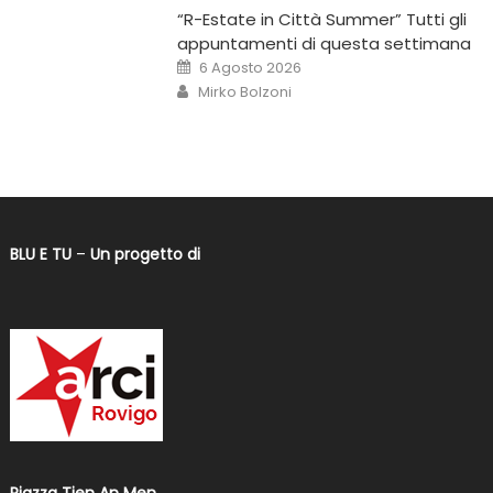
“R-Estate in Città Summer” Tutti gli
appuntamenti di questa settimana
6 Agosto 2026
Mirko Bolzoni
BLU E TU
–
Un progetto di