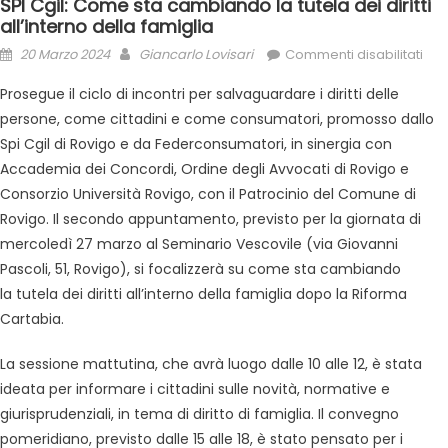
SPI Cgil: Come sta cambiando la tutela dei diritti
all’interno della famiglia
20 Marzo 2024
Giancarlo Lovisari
Commenti disabilitati
Prosegue il ciclo di incontri per salvaguardare i diritti delle
persone, come cittadini e come consumatori, promosso dallo
Spi Cgil di Rovigo e da Federconsumatori, in sinergia con
Accademia dei Concordi, Ordine degli Avvocati di Rovigo e
Consorzio Università Rovigo, con il Patrocinio del Comune di
Rovigo. Il secondo appuntamento, previsto per la giornata di
mercoledì 27 marzo al Seminario Vescovile (via Giovanni
Pascoli, 51, Rovigo), si focalizzerà su come sta cambiando
la tutela dei diritti all’interno della famiglia dopo la Riforma
Cartabia.
La sessione mattutina, che avrà luogo dalle 10 alle 12, è stata
ideata per informare i cittadini sulle novità, normative e
giurisprudenziali, in tema di diritto di famiglia. Il convegno
pomeridiano, previsto dalle 15 alle 18, è stato pensato per i