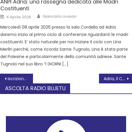
ANPI Adria: una rassegna dedicata alle Madri
Costituenti
Giancarlo Lovisari
4 Aprile 2026
Mercoledì 08 aprile 2026 presso la sala Cordella ad Adria
daremo inizio al primo ciclo di conferenze riguardanti le madri
costituenti. E’ stato naturale per noi iniziare il ciclo con Lina
Merlin perché, come ricorda Sante Tugnolo, Lina è stata parte
del Polesine e particolarmente della comunità adriese. Sante
Tugnolo nel suo libro “I GIORNI […]
Iscrizione nell’elenco regionale dei “Luoghi storici del commercio”
Adria, il Centro Servizi Anziani fronteggia la sfida economica mantenendo alta la qualità
ASCOLTA RADIO BLUETU