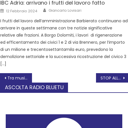
IBC Adria: arrivano i frutti del lavoro fatto
Giancarlo Lovisari
12 Febbraio 2024
I frutti del lavoro dell’amministrazione Barbierato continuano ad
arrivare in queste settimane con tre notizie significative
relative alle frazioni. A Borgo Dolomiti, i lavori di rigenerazione
ed efficentamento dei civici 1 e 2 di via Brennero, per l’importo
di un milione e trecentosettantamila euro, prevedono la
demolizione settoriale e la successiva ricostruzione del civico 3
[…]
Tra musica, cinema e spettacolo, grande festa al Carneval bix
STOP ALLA VIOLENZA CONTRO GLI OPERATORI DELLA SANITA’
ASCOLTA RADIO BLUETU