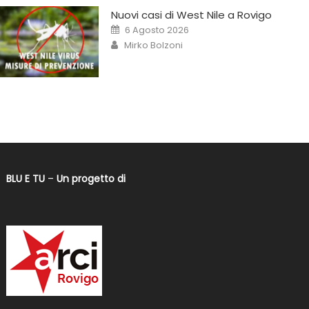
Nuovi casi di West Nile a Rovigo
6 Agosto 2026
Mirko Bolzoni
BLU E TU
–
Un progetto di