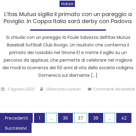
Notizie
L’Itas Mutua sigilla il primato con un pareggio a
Poviglio. In Coppa Italia sarà derby con Padova.
Si chiude con un pareggio la Poule Salvezza dell’Itas Mutua
Baseball Softball Club Rovigo. Un risultato che conferma il
primato dei rossoblù nel Girone E1 e mette il sigillo su un
percorso da applausi, che permette di celebrare nel migliore
dei modi la ricorrenza dei 50 anni di vita della società rodigina.
Domenica sul diamante […]
3 Agosto 2022
Giancarlo Lovisari
Commenti disabilitati
Precedenti
1
…
36
37
38
…
42
Successivi