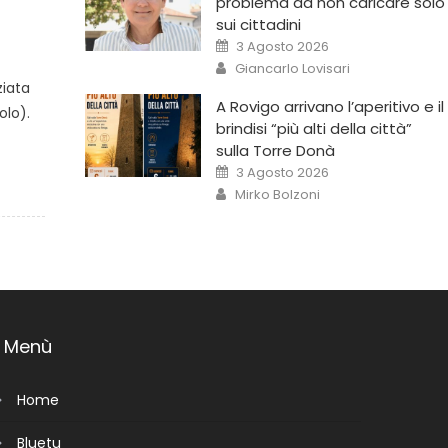
problema da non caricare solo
sui cittadini
3 Agosto 2026
Giancarlo Lovisari
ziata
A Rovigo arrivano l’aperitivo e il
olo).
brindisi “più alti della città”
sulla Torre Donà
3 Agosto 2026
Mirko Bolzoni
Menù
Home
Bluetu