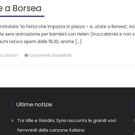
e a Borsea
itolata “la festa che impazza in piazza – e…state a Borsea”, ini
e le sere animazione per bambini con Helen (truccabimbi e non s
schi ristoro aperti dalle 19,30, anche […]
 Lovisari
Commenti disabilitati
Ultime notizie
Tra Ville e Giardini, Syria racconta le grandi voci
femminili della canzone italiana