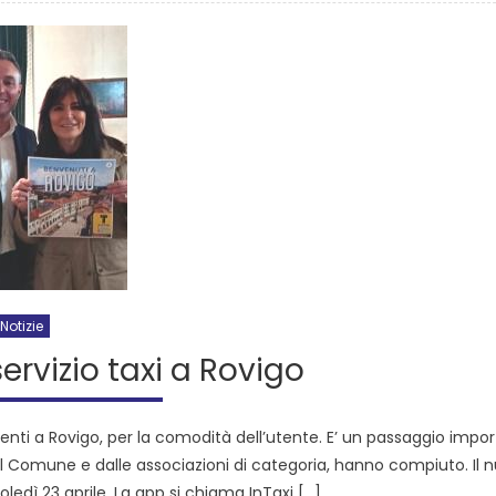
Notizie
servizio taxi a Rovigo
stenti a Rovigo, per la comodità dell’utente. E’ un passaggio impo
 dal Comune e dalle associazioni di categoria, hanno compiuto. Il 
edì 23 aprile. La app si chiama InTaxi […]