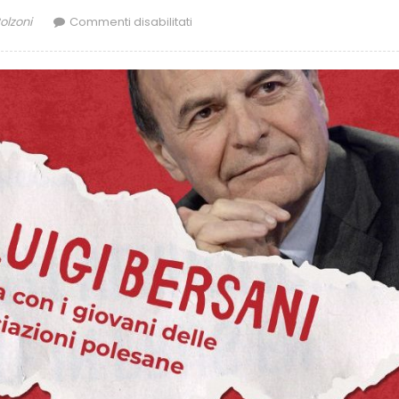
olzoni
Commenti disabilitati