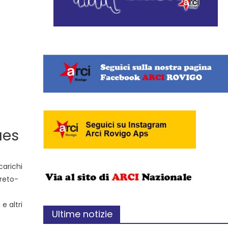
ues
carichi
creto-
e altri
Ultime notizie