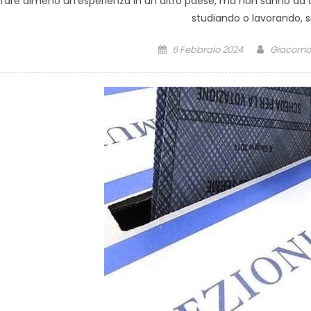
fare almeno un’esperienza in un altro paese, ma non sanno da dove
studiando o lavorando, si
6 Febbraio 2024
Giacomo 