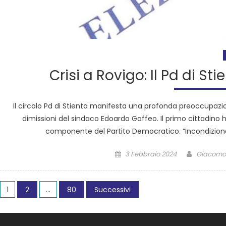
Crisi a Rovigo: Il Pd di St
Il circolo Pd di Stienta manifesta una profonda preoccupazion
dimissioni del sindaco Edoardo Gaffeo. Il primo cittadino 
componente del Partito Democratico. “Incondizionato
3 Febbraio 2024
Giacomo 
1
2
…
80
Successivi