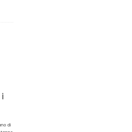
i
ano di