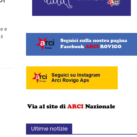
te e
il
Ultime notizie