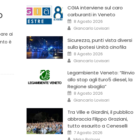
CGIA interviene sul caro
o
carburanti in Veneto
8 Agosto 2026
Giancarlo Lovisari
are ai
Sicurezza, punti vista diversi
ento è
sulla ipotesi Unità cinofila
8 Agosto 2026
Giancarlo Lovisari
Legambiente Veneto: “Rinvio
allo stop agli Euro5 diesel, la
Regione sbaglia”
8 Agosto 2026
Giancarlo Lovisari
Tra Ville e Giardini, il pubblico
abbraccia Filippo Graziani,
tutto esaurito a Ceneselli
7 Agosto 2026
Mirko Bolzoni