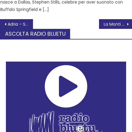
nasce a Dallas, Stephen Stills, celebre per aver suonato con
Buffalo Springfield e […]
Adria – Sindaco Barbierato: “è importante rendere consapevoli i giovani degli strumenti a disposizione, come la cultura e la rete territoriale antiviolenza, per evitare i femminicidi”
La Monti Rugby porta la palla ovale nei parchi della città
ASCOLTA RADIO BLUETU