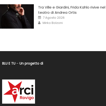
Tra Ville e Giardini, Frida Kahlo rivive nel
teatro di Andrea Ortis
7 Agosto 2026
Mirko Bolzoni
BLU E TU
–
Un progetto di