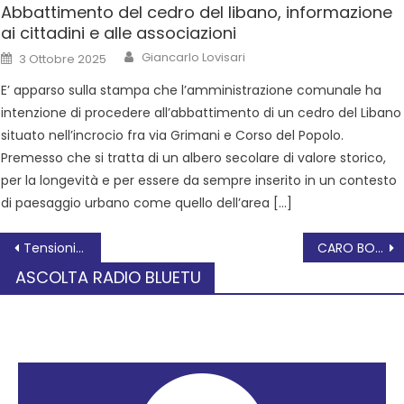
Abbattimento del cedro del libano, informazione
ai cittadini e alle associazioni
Giancarlo Lovisari
3 Ottobre 2025
E’ apparso sulla stampa che l’amministrazione comunale ha
intenzione di procedere all’abbattimento di un cedro del Libano
situato nell’incrocio fra via Grimani e Corso del Popolo.
Premesso che si tratta di un albero secolare di valore storico,
per la longevità e per essere da sempre inserito in un contesto
di paesaggio urbano come quello dell’area […]
Tensioni 2022: pluralità di linguaggi in un ecosistema che cambia
CARO BOLLETTE: IL NUOVO GOVERNO DOVREBBE EROGARE SOSTEGNI PER ALMENO 35 MILIARDI
ASCOLTA RADIO BLUETU