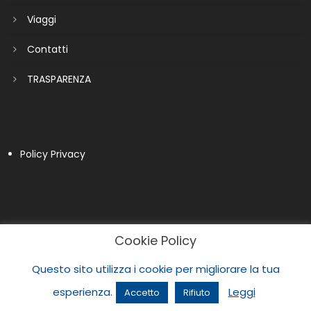
Viaggi
Contatti
TRASPARENZA
Policy Privacy
Cookie Policy
Questo sito utilizza i cookie per migliorare la tua
esperienza.
Leggi
Accetto
Rifiuto
|
Newspaper Lite by
themecentury
.