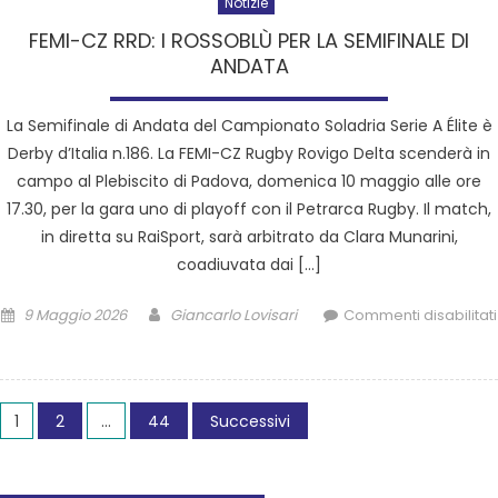
Notizie
FEMI-CZ RRD: I ROSSOBLÙ PER LA SEMIFINALE DI
ANDATA
La Semifinale di Andata del Campionato Soladria Serie A Élite è
Derby d’Italia n.186. La FEMI-CZ Rugby Rovigo Delta scenderà in
campo al Plebiscito di Padova, domenica 10 maggio alle ore
17.30, per la gara uno di playoff con il Petrarca Rugby. Il match,
in diretta su RaiSport, sarà arbitrato da Clara Munarini,
coadiuvata dai […]
9 Maggio 2026
Giancarlo Lovisari
Commenti disabilitati
1
2
…
44
Successivi