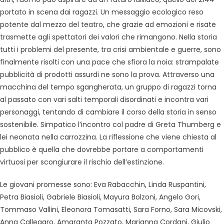
portato in scena dai ragazzi. Un messaggio ecologico reso
potente dal mezzo del teatro, che grazie ad emozioni e risate
trasmette agli spettatori dei valori che rimangono. Nella storia
tutti i problemi del presente, tra crisi ambientale e guerre, sono
finalmente risolti con una pace che sfiora la noia: strampalate
pubblicità di prodotti assurdi ne sono la prova. Attraverso una
macchina del tempo sgangherata, un gruppo di ragazzi torna
al passato con vari salti temporali disordinati e incontra vari
personaggi, tentando di cambiare il corso della storia in senso
sostenibile. Simpatico l’incontro col padre di Greta Thumberg e
lei neonata nella carrozzina. La riflessione che viene chiesta al
pubblico è quella che dovrebbe portare a comportamenti
virtuosi per scongiurare il rischio dell’estinzione.
Le giovani promesse sono: Eva Rabacchin, Linda Ruspantini,
Petra Biasioli, Gabriele Biasioli, Mayura Bolzoni, Angelo Gori,
Tommaso Vallini, Eleonora Tomasatti, Sara Forno, Sara Micovski,
Anna Callegaro, Amaranta Pozzato, Marianna Cordani, Giulio