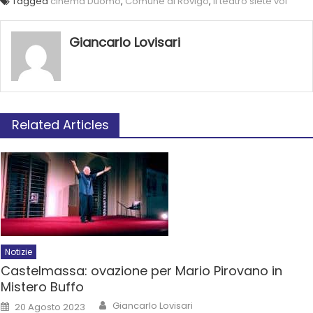
Tagged
cinema Duomo
,
Comune di Rovigo
,
il teatro siete voi
Giancarlo Lovisari
Related Articles
Notizie
Castelmassa: ovazione per Mario Pirovano in
Mistero Buffo
Giancarlo Lovisari
20 Agosto 2023