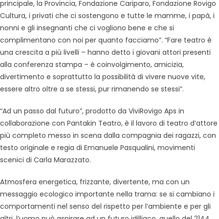
principale, la Provincia, Fondazione Cariparo, Fondazione Rovigo
Cultura, i privati che ci sostengono e tutte le mamme, i papà, i
nonni e gli insegnanti che ci vogliono bene e che si
complimentano con noi per quanto facciamo”. “Fare teatro è
una crescita a più livelli – hanno detto i giovani attori presenti
alla conferenza stampa – è coinvolgimento, amicizia,
divertimento e soprattutto la possibilità di vivere nuove vite,
essere altro oltre a se stessi, pur rimanendo se stessi”.
“Ad un passo dal futuro”, prodotto da ViviRovigo Aps in
collaborazione con Pantakin Teatro, è il lavoro di teatro d’attore
più completo messo in scena dalla compagnia dei ragazzi, con
testo originale e regia di Emanuele Pasqualini, movimenti
scenici di Carla Marazzato.
Atmosfera energetica, frizzante, divertente, ma con un
messaggio ecologico importante nella trama: se si cambiano i
comportamenti nel senso del rispetto per l’ambiente e per gli
altri, l’uomo può aspirare ad un futuro idilliaco, quello del 2144