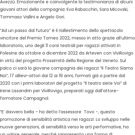
Avezzù. Emozionante e coinvolgente la testimonianza di alcuni
giovani attori della compagnia: Eva Rabacchin, Sara Micovski,
Tommaso Vallini e Angelo Gori.
“Ad un passo dal futuro” è il riallestimento dello spettacolo
vincitore del Premio Tomeo 2022, messo in atto grazie all’ultimo
laboratorio, uno degli 11 corsi teatrali per ragazzi attivati in
Polesine da ottobre a dicembre 2022 da Arteven con ViviRovigo
in virtù del progetto Prossimità della Regione del Veneto. Sul
palco ci sarà la giovane compagnia dei ragazzi “Il Teatro Siamo
Noi”, 17 allievi-attori dai 12 ai 19 anni, formati già a partire dal
2020 con i primi laboratori del progetto “Il teatro siete Voi” di
Irene Lissandrin per ViviRovigo, preparati oggi dall’attore-
formatore Campagnol.
“E’ davvero bella – ha detto l’assessore Tovo -, questa
promozione di sensibilità artistica nei ragazzi. Lo sviluppo nelle
nuove generazioni, di sensibilità verso le arti performative, ha
un valore generale, perché rappresenta una forma di