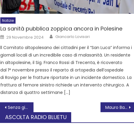
Notizie
La sanità pubblica zoppica ancora in Polesine
Giancarlo Lovisari
29 Novembre 2024
ll Comitato altopolesano dei cittadini per il “San Luca” informa i
giornali locali di un incredibile caso di malasanità. Un residente
in altopolesine, il Sig. Franco Rossi di Trecenta, è ricoverato
dal 1° novembre presso il reparto di ortopedia dell’ospedale
di Rovigo per le fratture riportate in un incidente domestico. La
frattura al femore sinistro richiede un intervento chirurgico. A
distanza di quattro settimane […]
Senza giri di boa
Mauro Baldi rieletto Segretario generale della FLAI CGIL di Rovigo.
ASCOLTA RADIO BLUETU