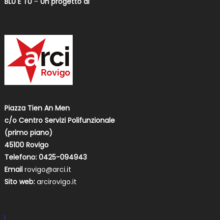
BLU E TU
–
Un progetto di
Piazza Tien An Men
c/o Centro Servizi Polifunzionale
(primo piano)
45100 Rovigo
Telefono: 0425-094943
Email
rovigo@arci.it
Sito web:
arcirovigo.it