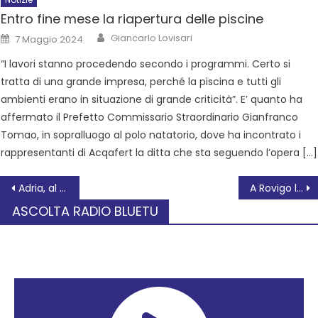
Entro fine mese la riapertura delle piscine
Giancarlo Lovisari
7 Maggio 2024
“I lavori stanno procedendo secondo i programmi. Certo si
tratta di una grande impresa, perché la piscina e tutti gli
ambienti erano in situazione di grande criticità”. E’ quanto ha
affermato il Prefetto Commissario Straordinario Gianfranco
Tomao, in sopralluogo al polo natatorio, dove ha incontrato i
rappresentanti di Acqafert la ditta che sta seguendo l’opera […]
Adria, al via le lezioni per l’anno accademico di Scienze Infermieristiche, in sinergia con l’Università di Ferrara
A Rovigo l’asilo agevolato per sostenere le mamme che lavorano o studiano
ASCOLTA RADIO BLUETU