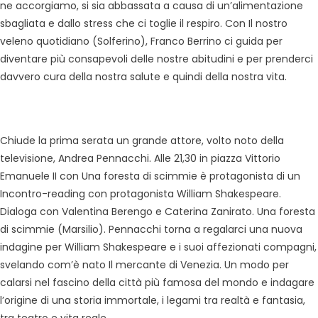
ne accorgiamo, si sia abbassata a causa di un’alimentazione
sbagliata e dallo stress che ci toglie il respiro. Con Il nostro
veleno quotidiano (Solferino), Franco Berrino ci guida per
diventare più consapevoli delle nostre abitudini e per prenderci
davvero cura della nostra salute e quindi della nostra vita.
Chiude la prima serata un grande attore, volto noto della
televisione, Andrea Pennacchi. Alle 21,30 in piazza Vittorio
Emanuele II con Una foresta di scimmie è protagonista di un
Incontro-reading con protagonista William Shakespeare.
Dialoga con Valentina Berengo e Caterina Zanirato. Una foresta
di scimmie (Marsilio). Pennacchi torna a regalarci una nuova
indagine per William Shakespeare e i suoi affezionati compagni,
svelando com’è nato Il mercante di Venezia. Un modo per
calarsi nel fascino della città più famosa del mondo e indagare
l’origine di una storia immortale, i legami tra realtà e fantasia,