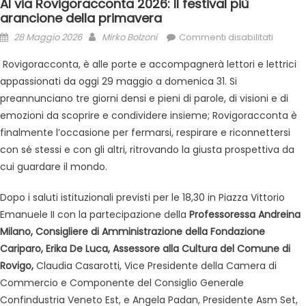
Al via Rovigoracconta 2026: Il festival più
arancione della primavera
28 Maggio 2026
Mirko Bolzoni
Commenti disabilitati
Rovigoracconta, è alle porte e accompagnerà lettori e lettrici
appassionati da oggi 29 maggio a domenica 31. Si
preannunciano tre giorni densi e pieni di parole, di visioni e di
emozioni da scoprire e condividere insieme; Rovigoracconta è
finalmente l’occasione per fermarsi, respirare e riconnettersi
con sé stessi e con gli altri, ritrovando la giusta prospettiva da
cui guardare il mondo.
Dopo i saluti istituzionali previsti per le 18,30 in Piazza Vittorio
Emanuele II con la partecipazione della
Professoressa Andreina
Milano, Consigliere di Amministrazione della Fondazione
Cariparo, Erika De Luca, Assessore alla Cultura del Comune di
Rovigo,
Claudia Casarotti, Vice Presidente della Camera di
Commercio e Componente del Consiglio Generale
Confindustria Veneto Est, e Angela Padan, Presidente Asm Set,