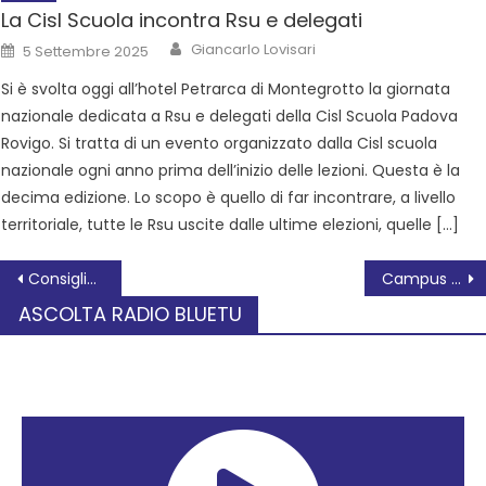
La Cisl Scuola incontra Rsu e delegati
Giancarlo Lovisari
5 Settembre 2025
Si è svolta oggi all’hotel Petrarca di Montegrotto la giornata
nazionale dedicata a Rsu e delegati della Cisl Scuola Padova
Rovigo. Si tratta di un evento organizzato dalla Cisl scuola
nazionale ogni anno prima dell’inizio delle lezioni. Questa è la
decima edizione. Lo scopo è quello di far incontrare, a livello
territoriale, tutte le Rsu uscite dalle ultime elezioni, quelle […]
Consiglio Comunale monotematico su ECOPOL: intervento di Dina Merlo
Campus estivo, un’estate all’avventura! Esploratori al Museo dei Grandi Fiumi
ASCOLTA RADIO BLUETU