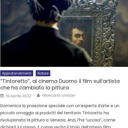
Approfondimenti
Notizie
“Tintoretto”, al cinema Duomo il film sull’artista
che ha cambiato la pittura
Giancarlo Lovisari
19 Aprile 2022
Domenica la proiezione speciale con un’esperta d’arte e un
piccolo omaggio ai prodotti del territorio Tintoretto ha
rivoluzionato la pittura a Venezia. Anzi, l’ha “uccisa”, come
dichiarò lui stesso. E come recita il titolo dell’atteso film