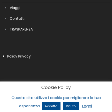
Viaggi
Contatti
TRASPARENZA
Policy Privacy
Cookie Policy
Questo sito utilizza i cookie per migliorare la tua
esperienza.
Leggi
Accetto
Rifiuto
|
Newspaper Lite by
themecentury
.