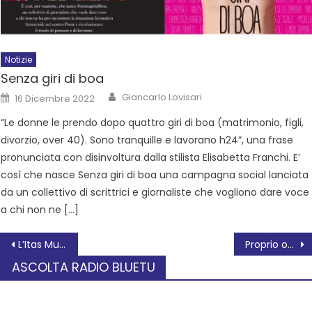
Notizie
Senza giri di boa
Giancarlo Lovisari
16 Dicembre 2022
“Le donne le prendo dopo quattro giri di boa (matrimonio, figli,
divorzio, over 40). Sono tranquille e lavorano h24”, una frase
pronunciata con disinvoltura dalla stilista Elisabetta Franchi. E’
così che nasce Senza giri di boa una campagna social lanciata
da un collettivo di scrittrici e giornaliste che vogliono dare voce
a chi non ne […]
L’Itas Mutua Rovigo ospita il Verona per continuare a inseguire la vetta
Proprio oggi 17 giugno
ASCOLTA RADIO BLUETU