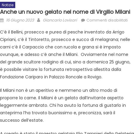
Notizie
Anche un nuovo gelato nel nome di Virgilio Milani
16 Giugno 2023
Giancarlo Lovisari
Commenti disabilitati
C’è il Bellini, prosecco e purea di pesche inventato da Arrigo
Cipriani, c’è il Tintoretto, prosecco e succo di melagrana; nelle
carni c’è il Carpaccio che con rucola e grana si è imposto
ovunque, e adesso c’è anche il Milani. Ovviamente nel nome
del grande scultore rodigino di cui, sino a domenica 25 giugno,
è possibile visitare la fortunata retrospettiva allestita dalla
Fondazione Cariparo in Palazzo Roncale a Rovigo.
Il Milani non è un aperitivo e nemmeno un altro modo di
proporre la carne. Il Milani è un gelato dall’invitante aspetto
leggermente ambrato. Chi ha avuto la fortuna di gustarlo in
anteprima l’ha trovato buonissimo e, preconizza, sarà il
successo dell’estate.
A crearlo è stato il maestro gelataio Elio Tampieri della Gelateria