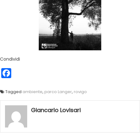
Condividi
Facebook
Tagged
ambiente
,
parco Langer
,
rovigo
Giancarlo Lovisari