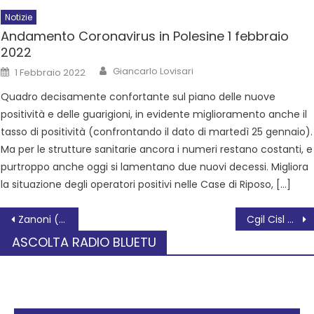
Notizie
Andamento Coronavirus in Polesine 1 febbraio
2022
Giancarlo Lovisari
1 Febbraio 2022
Quadro decisamente confortante sul piano delle nuove
positività e delle guarigioni, in evidente miglioramento anche il
tasso di positività (confrontando il dato di martedì 25 gennaio).
Ma per le strutture sanitarie ancora i numeri restano costanti, e
purtroppo anche oggi si lamentano due nuovi decessi. Migliora
la situazione degli operatori positivi nelle Case di Riposo, […]
Zanoni (PD): “No a trivelle e riattivazione di pozzi di gas in Adriatico: il Delta e il Polesine hanno pagato abbastanza. Metano e nucleare non sono fonti green”
Cgil Cisl Uil Rovigo: le buone pratiche di negoziazione sociale tra Sindacati Confederali ed Istituzioni locali aiutano i cittadini.
ASCOLTA RADIO BLUETU