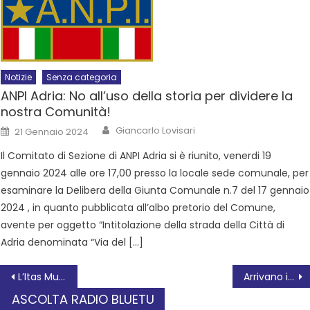
Notizie
Senza categoria
ANPI Adria: No all’uso della storia per dividere la
nostra Comunità!
Giancarlo Lovisari
21 Gennaio 2024
Il Comitato di Sezione di ANPI Adria si è riunito, venerdi 19
gennaio 2024 alle ore 17,00 presso la locale sede comunale, per
esaminare la Delibera della Giunta Comunale n.7 del 17 gennaio
2024 , in quanto pubblicata all’albo pretorio del Comune,
avente per oggetto “Intitolazione della strada della Città di
Adria denominata “Via del […]
L’Itas Mutua strappa il pari sul diamante del forte Grosseto.
Arrivano i finanziamenti del GAL per imprese e non profit, ecco come si partecipa
ASCOLTA RADIO BLUETU