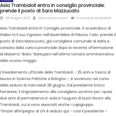
Asia Trambaioli entra in consiglio provinciale:
prende il posto di Sara Mazzucato
28 Giugno 2023
Giancarlo Lovisari
Commenti disabilitati
Asia Trambaioli entra in Consiglio provinciale. Il vicesindaco di
Gaiba fa il suo ingresso nell’assemblea di Palazzo Celio: prende il
posto di Sara Mazzucato, già consigliere comunale di Adria e
cessata dalla carica provinciale dopo la recente affermazione
di Massimo “Bobo” Barbujani nell’ultima tornata amministrativa
dello scorso maggio.
L’insediamento ufficiale della Trambaioli – 25 anni e fresca di
laurea in Scienze Politiche a Bologna -, è avvenuto nel corso
della seduta di mercoledì 28 giugno. Dal presidente Enrico
Ferrarese, il ringraziamento alla consigliere uscente per i quasi
due anni di permanenza in aula e l’augurio di buon lavoro alla
Trambaioli, cui si sono associati anche i capigruppo.
“Grazie all’impegno di chi è seduto qui – così il presidente –