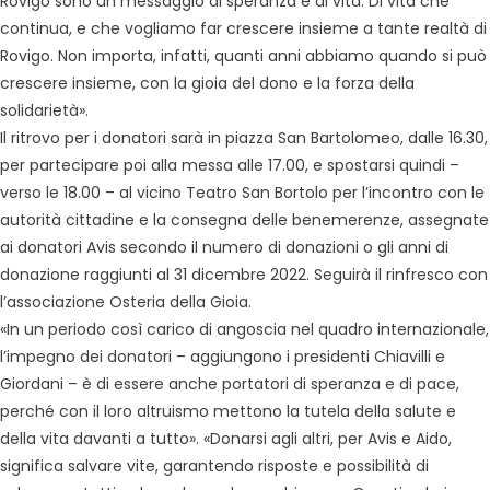
Rovigo sono un messaggio di speranza e di vita. Di vita che
continua, e che vogliamo far crescere insieme a tante realtà di
Rovigo. Non importa, infatti, quanti anni abbiamo quando si può
crescere insieme, con la gioia del dono e la forza della
solidarietà».
Il ritrovo per i donatori sarà in piazza San Bartolomeo, dalle 16.30,
per partecipare poi alla messa alle 17.00, e spostarsi quindi –
verso le 18.00 – al vicino Teatro San Bortolo per l’incontro con le
autorità cittadine e la consegna delle benemerenze, assegnate
ai donatori Avis secondo il numero di donazioni o gli anni di
donazione raggiunti al 31 dicembre 2022. Seguirà il rinfresco con
l’associazione Osteria della Gioia.
«In un periodo così carico di angoscia nel quadro internazionale,
l’impegno dei donatori – aggiungono i presidenti Chiavilli e
Giordani – è di essere anche portatori di speranza e di pace,
perché con il loro altruismo mettono la tutela della salute e
della vita davanti a tutto». «Donarsi agli altri, per Avis e Aido,
significa salvare vite, garantendo risposte e possibilità di